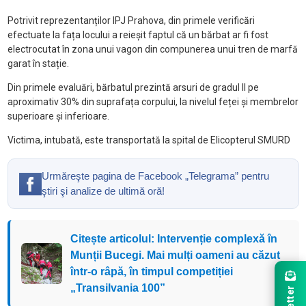
Potrivit reprezentanților IPJ Prahova, din primele verificări
efectuate la fața locului a reieșit faptul că un bărbat ar fi fost
electrocutat în zona unui vagon din compunerea unui tren de marfă
garat în stație.
Din primele evaluări, bărbatul prezintă arsuri de gradul II pe
aproximativ 30% din suprafața corpului, la nivelul feței și membrelor
superioare și inferioare.
Victima, intubată, este transportată la spital de Elicopterul SMURD
Urmăreşte pagina de Facebook „Telegrama” pentru
ştiri şi analize de ultimă oră!
Citește articolul: Intervenție complexă în
Munții Bucegi. Mai mulți oameni au căzut
într-o râpă, în timpul competiției
„Transilvania 100”