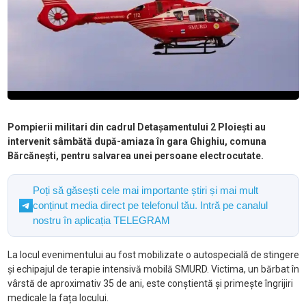
Pompierii militari din cadrul Detașamentului 2 Ploiești au
intervenit sâmbătă după-amiaza în gara Ghighiu, comuna
Bărcănești, pentru salvarea unei persoane electrocutate.
Poți să găsești cele mai importante știri și mai mult
conținut media direct pe telefonul tău. Intră pe canalul
nostru în aplicația TELEGRAM
La locul evenimentului au fost mobilizate o autospecială de stingere
și echipajul de terapie intensivă mobilă SMURD. Victima, un bărbat în
vârstă de aproximativ 35 de ani, este conștientă și primește îngrijiri
medicale la fața locului.