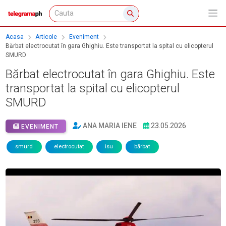
Acasa
Articole
Eveniment
Bărbat electrocutat în gara Ghighiu. Este transportat la spital cu elicopterul
SMURD
Bărbat electrocutat în gara Ghighiu. Este
transportat la spital cu elicopterul
SMURD
ANA MARIA IENE
23.05.2026
EVENIMENT
smurd
electrocutat
isu
bărbat