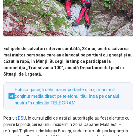
Echipele de salvatori intervin sâmbătă, 23 mai, pentru salvarea
mai multor persoane care au alunecat pe porțiuni cu gheaţă şi au
căzut în râpă, în Munţii Bucegi, în timp ce participau la
competiţia „Transilvania 100”, anunță Departamentul pentru
Situații de Urgență.
Poți să găsești cele mai importante știri și mai mult
conținut media direct pe telefonul tău. Intră pe canalul
nostru în aplicația TELEGRAM
Potrivit
DSU
, în cursul zilei de astăzi, autoritățile au fost alertate cu
privire la producerea unui incident în zona Cabanei Mălăiești –
refugiul Țigănești, din Munții Bucegi, unde mai mulți participanți la