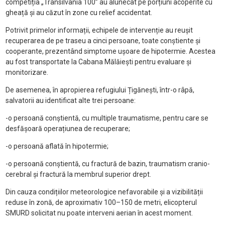
competiția „Transilvania 100” au alunecat pe porțiuni acoperite cu
gheață și au căzut în zone cu relief accidentat.
Potrivit primelor informații, echipele de intervenție au reușit
recuperarea de pe traseu a cinci persoane, toate conștiente și
cooperante, prezentând simptome ușoare de hipotermie. Acestea
au fost transportate la Cabana Mălăiești pentru evaluare și
monitorizare.
De asemenea, în apropierea refugiului Țigănești, într-o râpă,
salvatorii au identificat alte trei persoane:
-o persoană conștientă, cu multiple traumatisme, pentru care se
desfășoară operațiunea de recuperare;
-o persoană aflată în hipotermie;
-o persoană conștientă, cu fractură de bazin, traumatism cranio-
cerebral și fractură la membrul superior drept.
Din cauza condițiilor meteorologice nefavorabile și a vizibilității
reduse în zonă, de aproximativ 100–150 de metri, elicopterul
SMURD solicitat nu poate interveni aerian în acest moment.