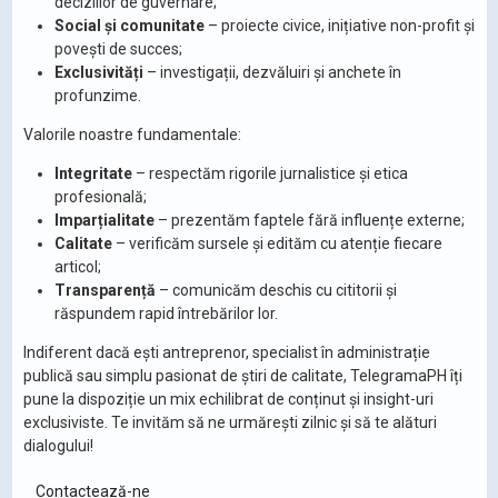
deciziilor de guvernare;
Social și comunitate
– proiecte civice, inițiative non-profit și
povești de succes;
Exclusivități
– investigații, dezvăluiri și anchete în
profunzime.
Valorile noastre fundamentale:
Integritate
– respectăm rigorile jurnalistice și etica
profesională;
Imparțialitate
– prezentăm faptele fără influențe externe;
Calitate
– verificăm sursele și edităm cu atenție fiecare
articol;
Transparență
– comunicăm deschis cu cititorii și
răspundem rapid întrebărilor lor.
Indiferent dacă ești antreprenor, specialist în administrație
publică sau simplu pasionat de știri de calitate, TelegramaPH îți
pune la dispoziție un mix echilibrat de conținut și insight-uri
exclusiviste. Te invităm să ne urmărești zilnic și să te alături
dialogului!
Contactează-ne