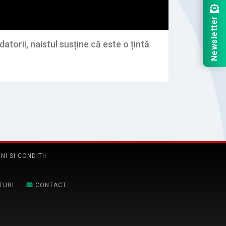
Newsletter
atorii, naistul susține că este o țintă
NI SI CONDITII
TURI
CONTACT