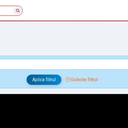
"
Aplica filtrul
Goleste filtrul