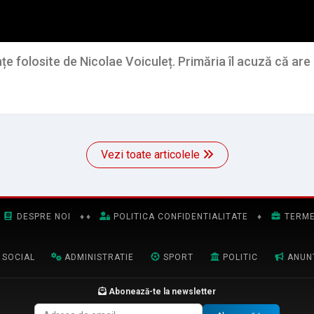
țe folosite de Nicolae Voiculeț. Primăria îl acuză că are d
Vezi toate articolele
DESPRE NOI
♦
♦
POLITICA CONFIDENTIALITATE
♦
TERME
SOCIAL
ADMINISTRATIE
SPORT
POLITIC
ANUN
Abonează-te la newsletter