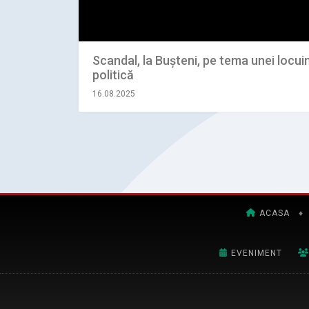
Scandal, la Bușteni, pe tema unei locuin
politică
16.08.2025
ACASA
♦
EVENIMENT