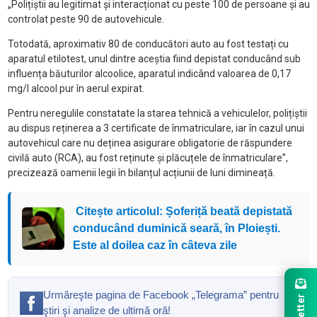
„Polițiștii au legitimat și interacționat cu peste 100 de persoane și au
controlat peste 90 de autovehicule.
Totodată, aproximativ 80 de conducători auto au fost testați cu
aparatul etilotest, unul dintre aceștia fiind depistat conducând sub
influența băuturilor alcoolice, aparatul indicând valoarea de 0,17
mg/l alcool pur în aerul expirat.
Pentru neregulile constatate la starea tehnică a vehiculelor, polițiștii
au dispus reținerea a 3 certificate de înmatriculare, iar în cazul unui
autovehicul care nu deținea asigurare obligatorie de răspundere
civilă auto (RCA), au fost reținute și plăcuțele de înmatriculare”,
precizează oamenii legii în bilanțul acțiunii de luni dimineață.
Citește articolul: Șoferiță beată depistată
conducând duminică seară, în Ploiești.
Este al doilea caz în câteva zile
Urmăreşte pagina de Facebook „Telegrama” pentru
ştiri şi analize de ultimă oră!