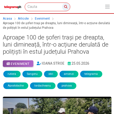
Acasa
Articole
Eveniment
Aproape 100 de șoferi trași pe dreapta, luni dimineață, într-o acțiune derulată
de polițiști în estul județului Prahova
Aproape 100 de șoferi trași pe dreapta,
luni dimineață, într-o acțiune derulată de
polițiști în estul județului Prahova
IOANA STROE
25.05.2026
EVENIMENT
rutiera
Sangeru
stiri
amenzi
telegrama
Apostolache
Iordacheanu
prahova