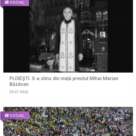
SOCIAL
PLOIEȘTI. S-a stins din viață preotul Mihai Marian
Băzăvan
29.07.2026
SOCIAL