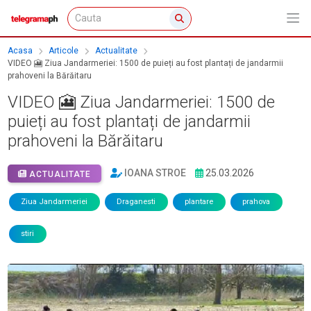
Acasa
Articole
Actualitate
VIDEO 🎦 Ziua Jandarmeriei: 1500 de puieți au fost plantați de jandarmii
prahoveni la Bărăitaru
VIDEO 🎦 Ziua Jandarmeriei: 1500 de
puieți au fost plantați de jandarmii
prahoveni la Bărăitaru
IOANA STROE
25.03.2026
ACTUALITATE
Ziua Jandarmeriei
Draganesti
plantare
prahova
stiri