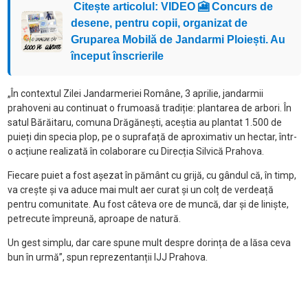
Citește articolul: VIDEO 🎦 Concurs de
desene, pentru copii, organizat de
Gruparea Mobilă de Jandarmi Ploiești. Au
început înscrierile
„În contextul Zilei Jandarmeriei Române, 3 aprilie, jandarmii
prahoveni au continuat o frumoasă tradiție: plantarea de arbori. În
satul Bărăitaru, comuna Drăgănești, aceștia au plantat 1.500 de
puieți din specia plop, pe o suprafață de aproximativ un hectar, într-
o acțiune realizată în colaborare cu Direcția Silvică Prahova.
Fiecare puiet a fost așezat în pământ cu grijă, cu gândul că, în timp,
va crește și va aduce mai mult aer curat și un colț de verdeață
pentru comunitate. Au fost câteva ore de muncă, dar și de liniște,
petrecute împreună, aproape de natură.
Un gest simplu, dar care spune mult despre dorința de a lăsa ceva
bun în urmă”, spun reprezentanții IJJ Prahova.