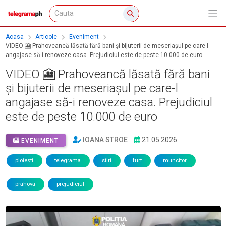
Acasa
Articole
Eveniment
VIDEO 🎦 Prahoveancă lăsată fără bani și bijuterii de meseriașul pe care-l
angajase să-i renoveze casa. Prejudiciul este de peste 10.000 de euro
VIDEO 🎦 Prahoveancă lăsată fără bani
și bijuterii de meseriașul pe care-l
angajase să-i renoveze casa. Prejudiciul
este de peste 10.000 de euro
IOANA STROE
21.05.2026
EVENIMENT
ploiesti
telegrama
stiri
furt
muncitor
prahova
prejudiciul