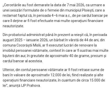
„Cercetările au fost demarate la data de 7 mai 2026, ca urmare a
unei sesizări formulate de o femeie din municipiul Ploiești, care a
reclamat faptul că, în perioada 4–6 mai a.c., de pe cardul bancar pe
care îl deține ar fi fost efectuate mai multe operațiuni financiare
neautorizate.
Din probatoriul administrat până în prezent a reieșit că, în perioada
august 2025 – ianuarie 2026, un bărbat în vârstă de 44 de ani, din
comuna Cocorăștii Mislii, ar fi executat lucrări de renovare la
imobilul persoanei vătămate, context în care ar fi sustras mai multe
bijuterii din aur, în greutate de aproximativ 40 de grame, precum și
cardul bancar al acesteia.
Ulterior, din contul persoanei vătămate ar fi fost retrase sume de
bani în valoare de aproximativ 12.000 de lei, fiind realizate și alte
operațiuni financiare neautorizate, în cuantum de circa 15.000 de
lei”, anunță IJP Prahova.