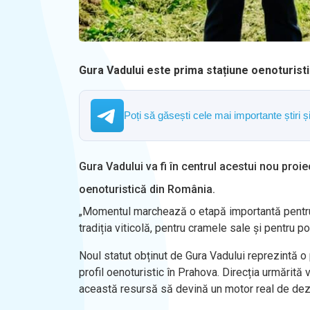
Gura Vadului este prima stațiune oenoturistic
Poți să găsești cele mai importante știri 
Gura Vadului va fi în centrul acestui nou proi
oenoturistică din România.
„Momentul marchează o etapă importantă pentru ju
tradiția viticolă, pentru cramele sale și pentru p
Noul statut obținut de Gura Vadului reprezintă o p
profil oenoturistic în Prahova. Direcția urmărită 
această resursă să devină un motor real de dezv