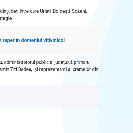
in județ, între care Urlați, Boldești-Scăeni,
ategie.
 reper în domeniul vitivinicol
 administratorul public al județului, primarul
ntin Titi Badea, și reprezentanți ai cramelor din