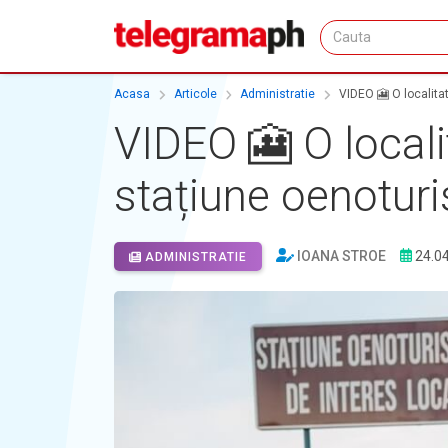
Acasa
Articole
Administratie
VIDEO 🎦 O localita
VIDEO 🎦 O locali
stațiune oenotur
IOANA STROE
24.0
ADMINISTRATIE