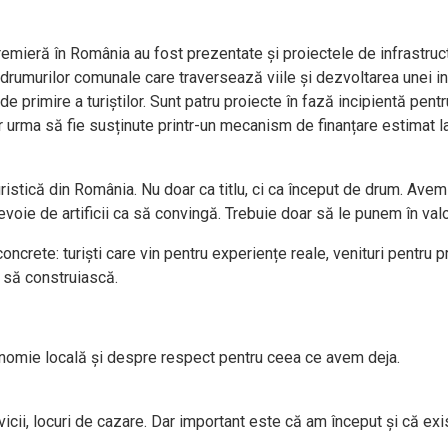
emieră în România au fost prezentate și proiectele de infrastruct
rumurilor comunale care traversează viile și dezvoltarea unei inf
de primire a turiștilor. Sunt patru proiecte în fază incipientă pent
e ar urma să fie susținute printr-un mecanism de finanțare estimat
uristică din România. Nu doar ca titlu, ci ca început de drum. Ave
 nevoie de artificii ca să convingă. Trebuie doar să le punem în va
oncrete: turiști care vin pentru experiențe reale, venituri pentru 
 să construiască.
nomie locală și despre respect pentru ceea ce avem deja.
cii, locuri de cazare. Dar important este că am început și că exist