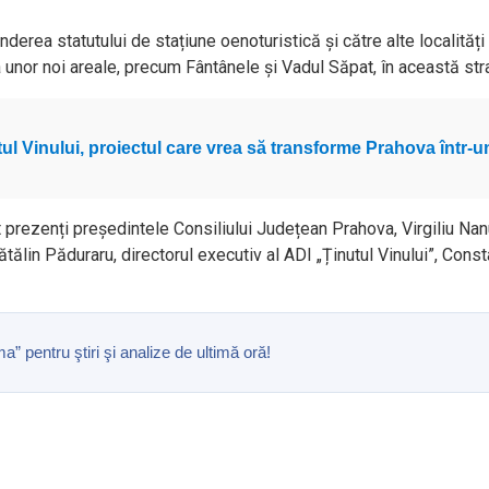
derea statutului de stațiune oenoturistică și către alte localități d
 unor noi areale, precum Fântânele și Vadul Săpat, în această str
ul Vinului, proiectul care vrea să transforme Prahova într-un
 prezenți președintele Consiliului Județean Prahova, Virgiliu Nanu,
lin Păduraru, directorul executiv al ADI „Ținutul Vinului”, Consta
pentru ştiri şi analize de ultimă oră!