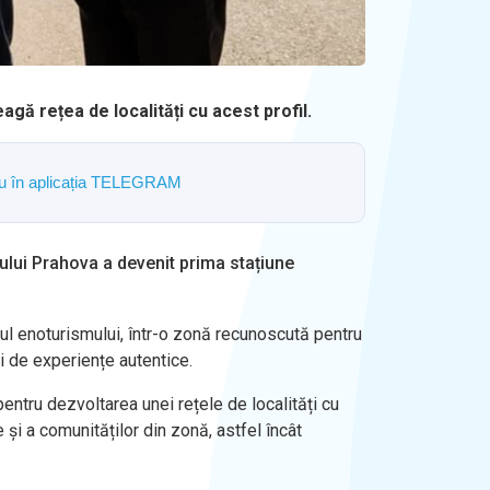
gă rețea de localități cu acest profil.
ostru în aplicația TELEGRAM
țului Prahova a devenit prima stațiune
ul enoturismului, într-o zonă recunoscută pentru
ți de experiențe autentice.
pentru dezvoltarea unei rețele de localități cu
 și a comunităților din zonă, astfel încât