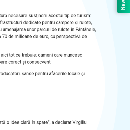
ură necesare susținerii acestui tip de turism:
rastructuri dedicate pentru campere și rulote,
ru amenajarea unor parcuri de rulote în Fântânele,
 la 70 de milioane de euro, cu perspectivă de
m aici tot ce trebuie: oameni care muncesc
loare corect și consecvent.
producători, șanse pentru afacerile locale și
ă o idee clară în spate”, a declarat Virgiliu