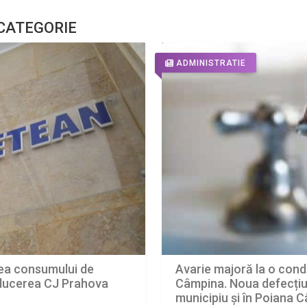
 CATEGORIE
ADMINISTRATIE
rea consumului de
Avarie majoră la o cond
onducerea CJ Prahova
Câmpina. Noua defecțiun
municipiu și în Poiana 