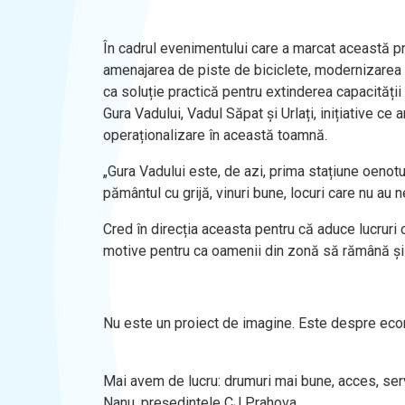
În cadrul evenimentului care a marcat această pr
amenajarea de piste de biciclete, modernizarea d
ca soluție practică pentru extinderea capacității 
Gura Vadului, Vadul Săpat și Urlați, inițiative c
operaționalizare în această toamnă.
„Gura Vadului este, de azi, prima stațiune oenot
pământul cu grijă, vinuri bune, locuri care nu au
Cred în direcția aceasta pentru că aduce lucruri c
motive pentru ca oamenii din zonă să rămână și
Nu este un proiect de imagine. Este despre eco
Mai avem de lucru: drumuri mai bune, acces, servi
Nanu, președintele CJ Prahova.