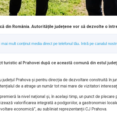
ă din România. Autoritățile județene vor să dezvolte o întrea
și mai mult conținut media direct pe telefonul tău. Intră pe canalul n
ect turistic al Prahovei după ce această comună din estul jude
dețul Prahova și pentru direcția de dezvoltare construită în jur
otențialul de a atrage un număr tot mai mare de vizitatori interesa
remieră la nivel național și, în același timp, un punct de plecare 
vizează valorificarea integrată a podgoriilor, a gastronomiei locale
oltare economică”, au subliniat reprezentanții CJ Prahova.