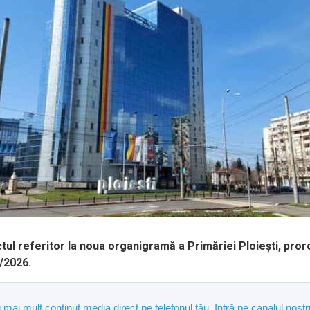
iectul referitor la noua organigramă a Primăriei Ploiești, pro
/2026.
și mai mult conținut media direct pe telefonul tău. Intră pe canalul n