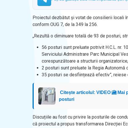
Proiectul dezbătut și votat de consilierii locali
conform OUG 7, de la 349 la 256.
„Rezultă o diminuare totală de 93 de posturi, str
56 posturi sunt preluate potrivit H.C.L. nr.
Serviciului Administrare Parc Municipal Vest
corespunzătoare a structurii organizatorice,
2 posturi sunt preluate la Regia Autonomă d
35 posturi se desființează efectiv”, reiese 
Citește articolul: VIDEO 🎦 Mai p
posturi
Discuțiile au fost cu privire la posturile de co
că proiectul a propus transformarea Direcției Eco