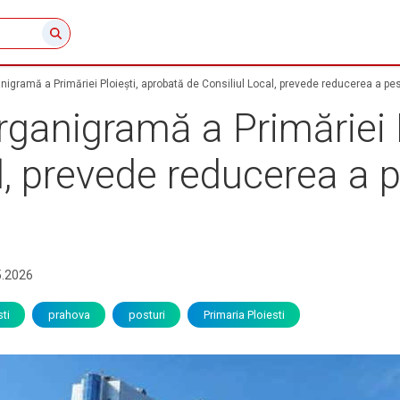
igramă a Primăriei Ploiești, aprobată de Consiliul Local, prevede reducerea a pes
ganigramă a Primăriei P
l, prevede reducerea a 
5.2026
ti
prahova
posturi
Primaria Ploiesti