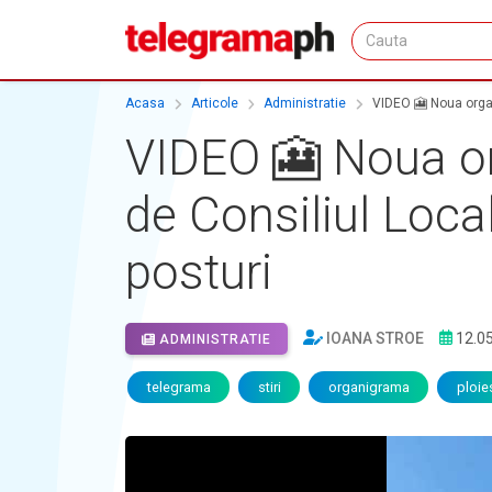
Acasa
Articole
Administratie
VIDEO 🎦 Noua organ
VIDEO 🎦 Noua or
de Consiliul Loca
posturi
IOANA STROE
12.0
ADMINISTRATIE
telegrama
stiri
organigrama
ploies