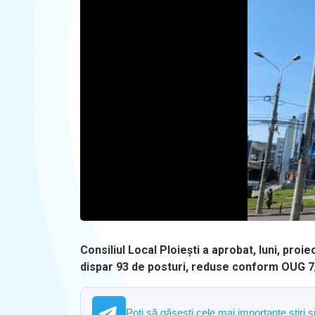
Consiliul Local Ploiești a aprobat, luni, pro
dispar 93 de posturi, reduse conform OUG 7
Poți să găsești cele mai importante știri 