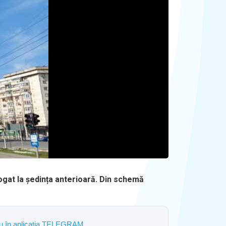
rogat la ședința anterioară. Din schemă
ostru în aplicația TELEGRAM