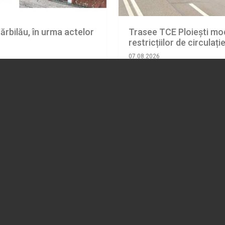
ărbilău, în urma actelor
Trasee TCE Ploiești mod
restricțiilor de circulaț
07.08.2026
ADMINISTRATIE