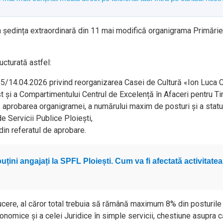
 în ședința extraordinară din 11 mai modifică organigrama Primărie
ucturată astfel:
 105/14.04.2026 privind reorganizarea Casei de Cultură «Ion Luca Ca
 și a Compartimentului Centrul de Excelență în Afaceri pentru Tin
 aprobarea organigramei, a numărului maxim de posturi și a statulu
e Servicii Publice Ploieşti,
din referatul de aprobare.
uțini angajați la SPFL Ploiești. Cum va fi afectată activitatea
nducere, al căror total trebuia să rămână maximum 8% din posturil
nomice și a celei Juridice în simple servicii, chestiune asupra că