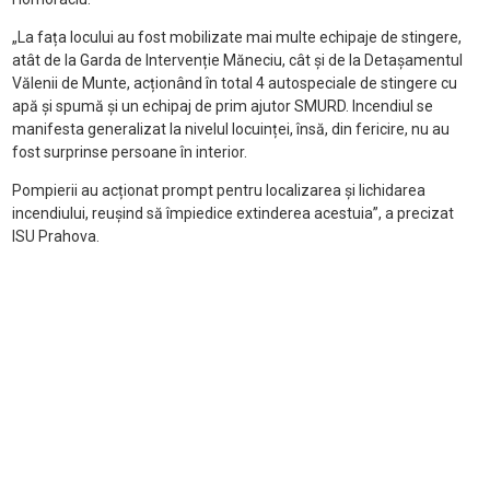
„La fața locului au fost mobilizate mai multe echipaje de stingere,
atât de la Garda de Intervenție Măneciu, cât și de la Detașamentul
Vălenii de Munte, acționând în total 4 autospeciale de stingere cu
apă și spumă și un echipaj de prim ajutor SMURD. Incendiul se
manifesta generalizat la nivelul locuinței, însă, din fericire, nu au
fost surprinse persoane în interior.
Pompierii au acționat prompt pentru localizarea și lichidarea
incendiului, reușind să împiedice extinderea acestuia”, a precizat
ISU Prahova.