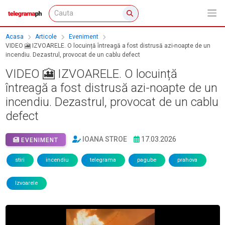
Acasa
Articole
Eveniment
VIDEO 🎦 IZVOARELE. O locuință întreagă a fost distrusă azi-noapte de un
incendiu. Dezastrul, provocat de un cablu defect
VIDEO 🎦 IZVOARELE. O locuință
întreagă a fost distrusă azi-noapte de un
incendiu. Dezastrul, provocat de un cablu
defect
IOANA STROE
17.03.2026
EVENIMENT
stiri
incendiu
telegrama
pagube
prahova
Izvoarele