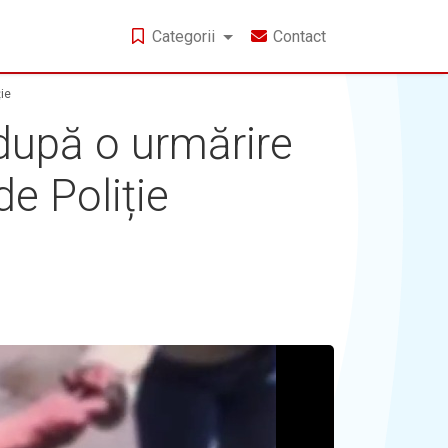
Categorii
Contact
ie
 după o urmărire
de Poliție