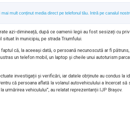
și mai mult conținut media direct pe telefonul tău. Intră pe canalul n
arate azi-dimineață, după ce oamenii legii au fost sesizați cu priv
 situat în municipiu, pe strada Triumfului.
lit faptul că, la aceeași dată, o persoană necunoscută ar fi pătruns
sustras un telefon mobil, un laptop și cheile unui autoturism parcat î
ate investigații și verificări, iar datele obținute au condus la id
entru că persoana aflată la volanul autovehiculului a încercat să s
la urmărirea vehiculului”, au relatat reprezentanții IJP Brașov.