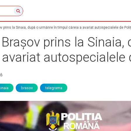
 prins la Sinaia, după o urmărire în timpul căreia a avariat autospecialele de Poliț
Brașov prins la Sinaia,
 avariat autospecialele 
26
sinaia
brasov
telegrama