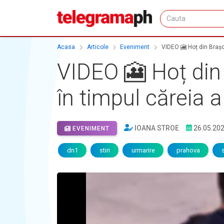
Acasa
Articole
Eveniment
VIDEO 🎦 Hoț din Brașov
VIDEO 🎦 Hoț din 
în timpul căreia a
IOANA STROE
26.05.20
EVENIMENT
dn1
stiri
urmarire
prahova