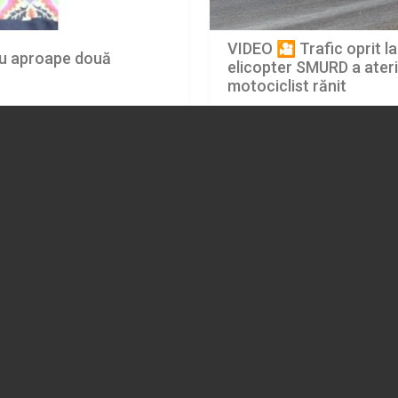
VIDEO 🎦 Trafic oprit la
 cu aproape două
elicopter SMURD a ateri
motociclist rănit
06.08.2026
EVENIMENT