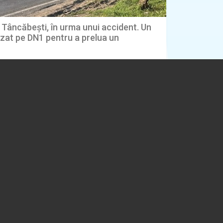
 Tâncăbești, în urma unui accident. Un
zat pe DN1 pentru a prelua un