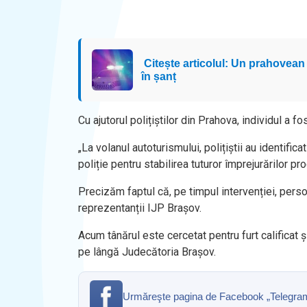
Citește articolul: Un prahovean c
în șanț
Cu ajutorul polițiștilor din Prahova, individul a fo
„La volanul autoturismului, polițiștii au identific
poliție pentru stabilirea tuturor împrejurărilor pro
Precizăm faptul că, pe timpul intervenției, perso
reprezentanții IJP Brașov.
Acum tânărul este cercetat pentru furt calificat 
pe lângă Judecătoria Brașov.
Urmăreşte pagina de Facebook „Telegrama” 