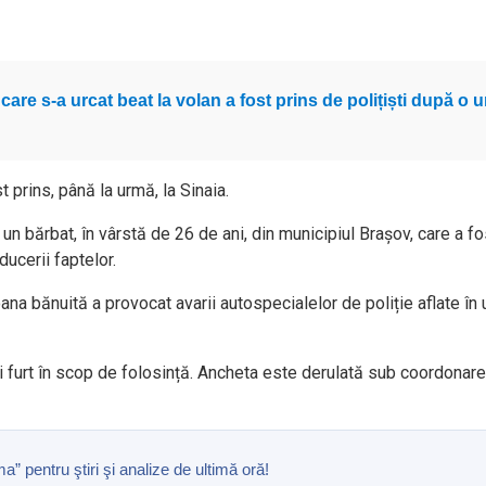
are s-a urcat beat la volan a fost prins de polițiști după o u
st prins, până la urmă, la Sinaia.
at un bărbat, în vârstă de 26 de ani, din municipiul Brașov, care a f
ducerii faptelor.
ana bănuită a provocat avarii autospecialelor de poliție aflate în
și furt în scop de folosință. Ancheta este derulată sub coordonar
pentru ştiri şi analize de ultimă oră!