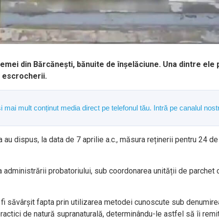
 femei din Bărcănești, bănuite de înșelăciune. Una dintre ele p
e escrocherii.
și mai mult conținut media direct pe telefonul tău. Intră pe canalul n
na au dispus, la data de 7 aprilie a.c., măsura reținerii pentru 24
 administrării probatoriului, sub coordonarea unității de parchet
ar fi săvârșit fapta prin utilizarea metodei cunoscute sub denumir
actici de natură supranaturală, determinându-le astfel să îi remită