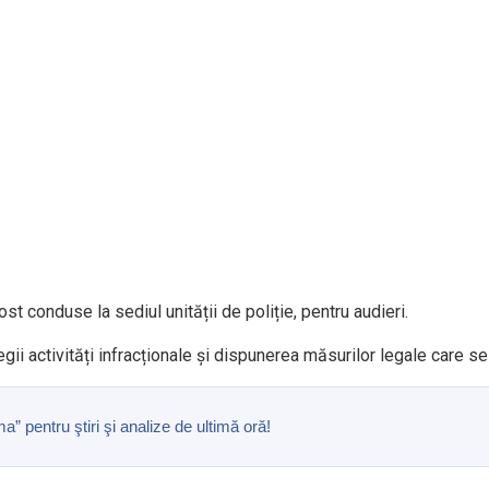
ost conduse la sediul unității de poliție, pentru audieri.
egii activități infracționale și dispunerea măsurilor legale care s
pentru ştiri şi analize de ultimă oră!