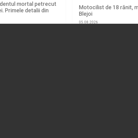
identul mortal petrecut
Motocilist de 18 rănit, 
i. Primele detalii din
Blejoi
05.08.2026
EVENIMENT