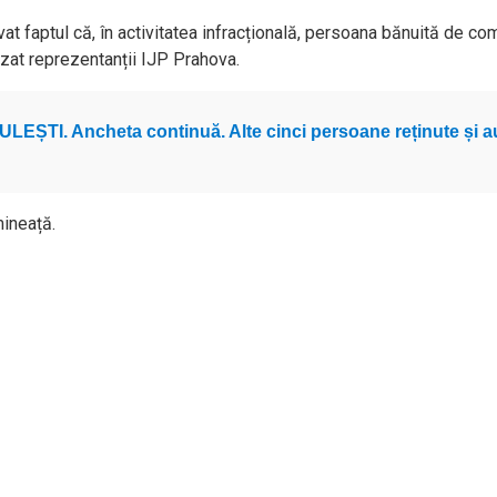
at faptul că, în activitatea infracțională, persoana bănuită de comi
izat reprezentanții IJP Prahova.
LEȘTI. Ancheta continuă. Alte cinci persoane reținute și aud
mineață.