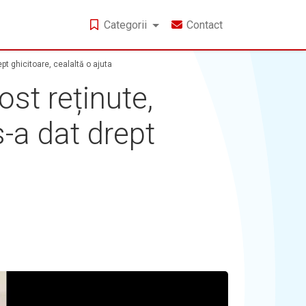
Categorii
Contact
pt ghicitoare, cealaltă o ajuta
st reținute,
s-a dat drept