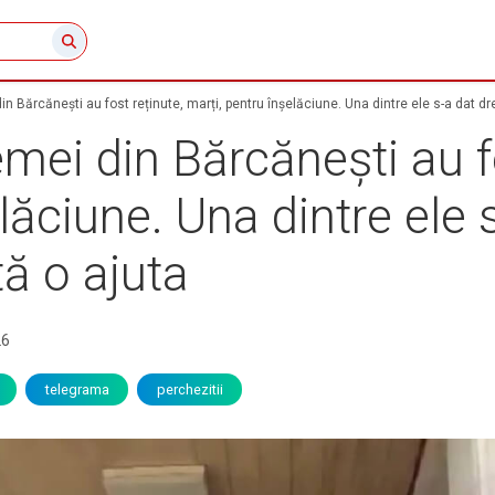
 Bărcănești au fost reținute, marți, pentru înșelăciune. Una dintre ele s-a dat dre
ei din Bărcănești au fo
lăciune. Una dintre ele 
tă o ajuta
26
telegrama
perchezitii