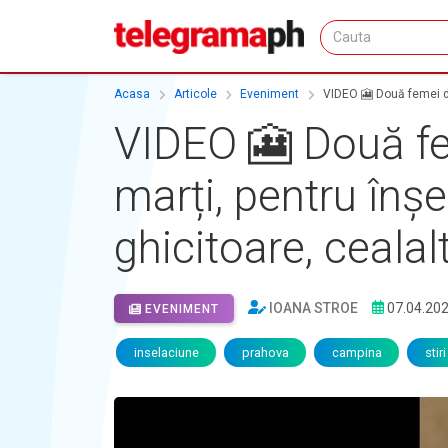
Acasa
Articole
Eveniment
VIDEO 🎦 Două femei din
VIDEO 🎦 Două fem
marți, pentru înșe
ghicitoare, cealal
IOANA STROE
07.04.20
EVENIMENT
inselaciune
prahova
campina
stiri