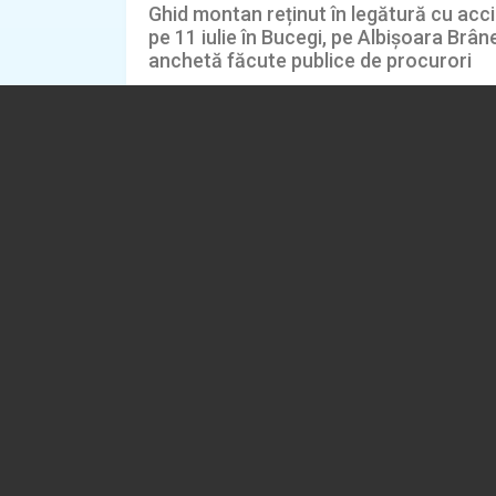
Ghid montan reținut în legătură cu acc
pe 11 iulie în Bucegi, pe Albișoara Brâne
anchetă făcute publice de procurori
05.08.2026
EVENIMENT