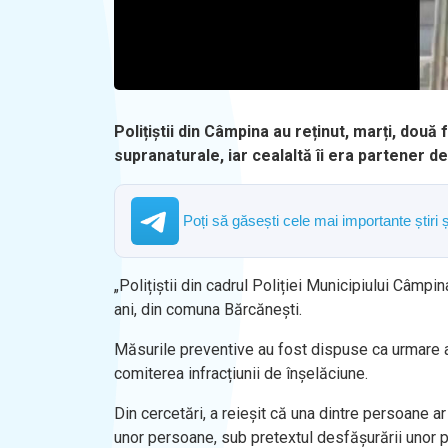
Polițiștii din Câmpina au reținut, marți, două
supranaturale, iar cealaltă îi era partener d
Poți să găsești cele mai importante știri 
„Polițiștii din cadrul Poliției Municipiului Câmpi
ani, din comuna Bărcănești.
Măsurile preventive au fost dispuse ca urmare a
comiterea infracțiunii de înșelăciune.
Din cercetări, a reieșit că una dintre persoane 
unor persoane, sub pretextul desfășurării unor pr