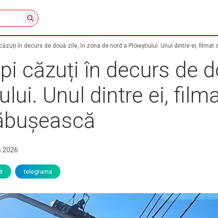
căzuți în decurs de două zile, în zona de nord a Ploieștiului. Unul dintre ei, film
pi căzuți în decurs de d
ului. Unul dintre ei, fil
răbușească
6.2026
t
telegrama