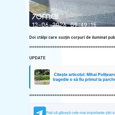
Doi stâlpi care susțin corpuri de iluminat pub
***********************************************
UPDATE
Citește articolul: Mihai Polițean
tragedie o să fiu primul la parch
***********************************************
Poți să găsești cele mai importante știri 