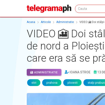
Acasa
Articole
Administratie
VIDEO 🎦 Doi stâlpi 
VIDEO 🎦 Doi stâl
de nord a Ploiești
care era să se p
IOANA STROE
13.0
ADMINISTRATIE
stiri
prahova
ploiesti
stalp prabusi