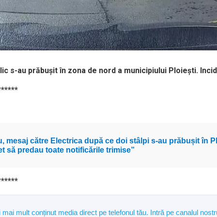
lic s-au prăbușit în zona de nord a municipiului Ploiești. Inci
******
u, mesaj către Electrica după ce doi stâlpi s-au prăbușit în Pl
et să predau toate notificările trimise”
******
și mai mult conținut media direct pe telefonul tău. Intră pe canalul n