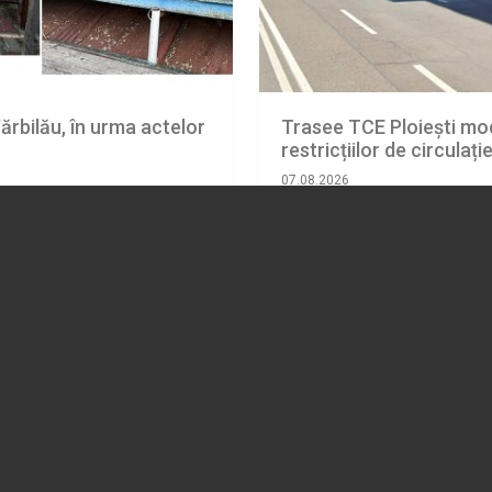
ărbilău, în urma actelor
Trasee TCE Ploiești mod
restricțiilor de circulaț
07.08.2026
ADMINISTRATIE