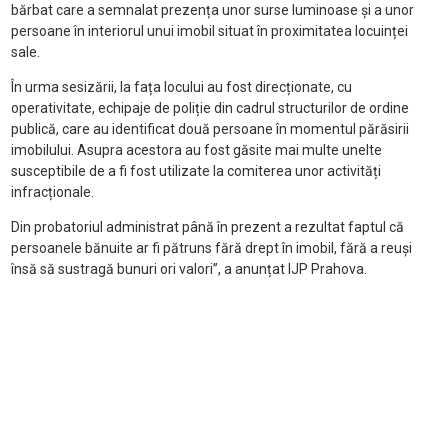
bărbat care a semnalat prezența unor surse luminoase și a unor
persoane în interiorul unui imobil situat în proximitatea locuinței
sale.
În urma sesizării, la fața locului au fost direcționate, cu
operativitate, echipaje de poliție din cadrul structurilor de ordine
publică, care au identificat două persoane în momentul părăsirii
imobilului. Asupra acestora au fost găsite mai multe unelte
susceptibile de a fi fost utilizate la comiterea unor activități
infracționale.
Din probatoriul administrat până în prezent a rezultat faptul că
persoanele bănuite ar fi pătruns fără drept în imobil, fără a reuși
însă să sustragă bunuri ori valori”, a anunțat IJP Prahova.