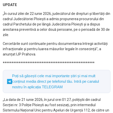
UPDATE
„În cursul zilei de 22 iunie 2026, judecătorul de drepturi și libertăți din
cadrul Judecătoriei Ploiești a admis propunerea procurorului din
cadrul Parchetului de pe lângă Judecătoria Ploiești și a dispus
arestarea preventivă a celor două persoane, pe o perioadă de 30 de
zile.
Cercetările sunt continuate pentru documentarea întregii activități
infracționale și pentru luarea măsurilor legale în consecință”, a
anunțat IJP Prahova.
****************************************************
Poți să găsești cele mai importante știri și mai mult
conținut media direct pe telefonul tău. Intră pe canalul
nostru în aplicația TELEGRAM
„La data de 21 iunie 2026, în jurul orei 01:27, polițiștii din cadrul
Secției nr. 3 Poliție Ploiești au fost sesizați, prin intermediul
Sistemului Național Unic pentru Apeluri de Urgență 112, de către un