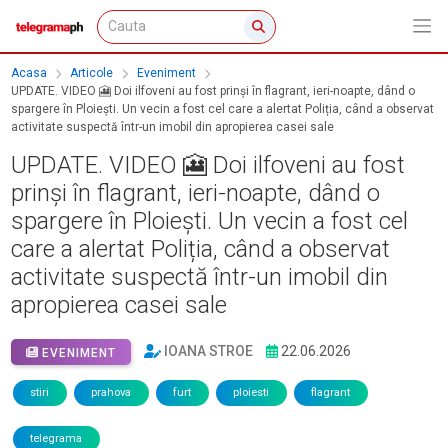
Acasa
Articole
Eveniment
UPDATE. VIDEO 🎦 Doi ilfoveni au fost prinși în flagrant, ieri-noapte, dând o
spargere în Ploiești. Un vecin a fost cel care a alertat Poliția, când a observat
activitate suspectă într-un imobil din apropierea casei sale
UPDATE. VIDEO 🎦 Doi ilfoveni au fost
prinși în flagrant, ieri-noapte, dând o
spargere în Ploiești. Un vecin a fost cel
care a alertat Poliția, când a observat
activitate suspectă într-un imobil din
apropierea casei sale
IOANA STROE
22.06.2026
EVENIMENT
stiri
prahova
furt
ploiesti
flagrant
telegrama