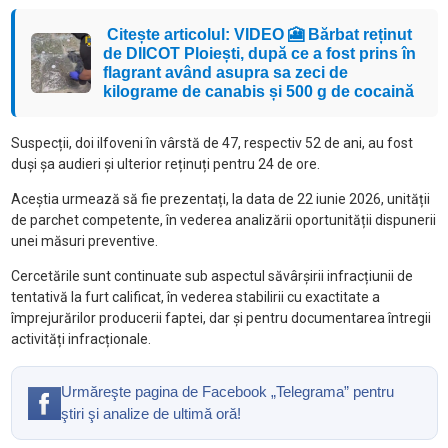
Citește articolul: VIDEO 🎦 Bărbat reținut
de DIICOT Ploiești, după ce a fost prins în
flagrant având asupra sa zeci de
kilograme de canabis și 500 g de cocaină
Suspecții, doi ilfoveni în vârstă de 47, respectiv 52 de ani, au fost
duși șa audieri și ulterior reținuți pentru 24 de ore.
Aceștia urmează să fie prezentați, la data de 22 iunie 2026, unității
de parchet competente, în vederea analizării oportunității dispunerii
unei măsuri preventive.
Cercetările sunt continuate sub aspectul săvârșirii infracțiunii de
tentativă la furt calificat, în vederea stabilirii cu exactitate a
împrejurărilor producerii faptei, dar și pentru documentarea întregii
activități infracționale.
Urmăreşte pagina de Facebook „Telegrama” pentru
ştiri şi analize de ultimă oră!