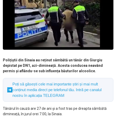
Polițiștii din Sinaia au reținut sâmbătă un tânăr din Giurgiu
depistat pe DN1, azi-dimineață. Acesta conducea neavând
permis și aflându-se sub influența băuturilor alcoolice.
Poți să găsești cele mai importante știri și mai mult
conținut media direct pe telefonul tău. Intră pe canalul
nostru în aplicația TELEGRAM
Tânărul în cauză are 27 de ani și a fost tras pe dreapta sâmbătă
dimineață, în jurul orei 7.00, la Sinaia.