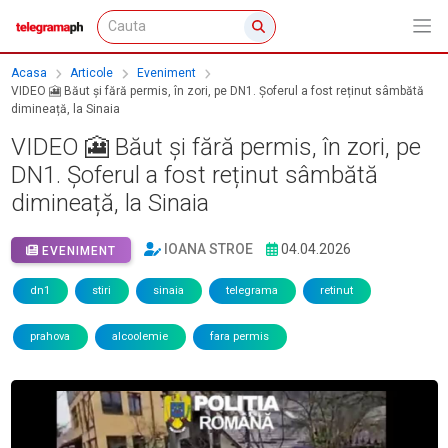
Acasa
Articole
Eveniment
VIDEO 🎦 Băut și fără permis, în zori, pe DN1. Șoferul a fost reținut sâmbătă
dimineață, la Sinaia
VIDEO 🎦 Băut și fără permis, în zori, pe
DN1. Șoferul a fost reținut sâmbătă
dimineață, la Sinaia
IOANA STROE
04.04.2026
EVENIMENT
dn1
stiri
sinaia
telegrama
retinut
prahova
alcoolemie
fara permis