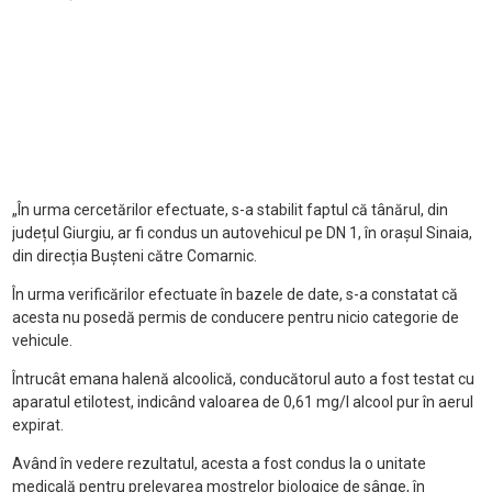
„În urma cercetărilor efectuate, s-a stabilit faptul că tânărul, din
județul Giurgiu, ar fi condus un autovehicul pe DN 1, în orașul Sinaia,
din direcția Bușteni către Comarnic.
În urma verificărilor efectuate în bazele de date, s-a constatat că
acesta nu posedă permis de conducere pentru nicio categorie de
vehicule.
Întrucât emana halenă alcoolică, conducătorul auto a fost testat cu
aparatul etilotest, indicând valoarea de 0,61 mg/l alcool pur în aerul
expirat.
Având în vedere rezultatul, acesta a fost condus la o unitate
medicală pentru prelevarea mostrelor biologice de sânge, în