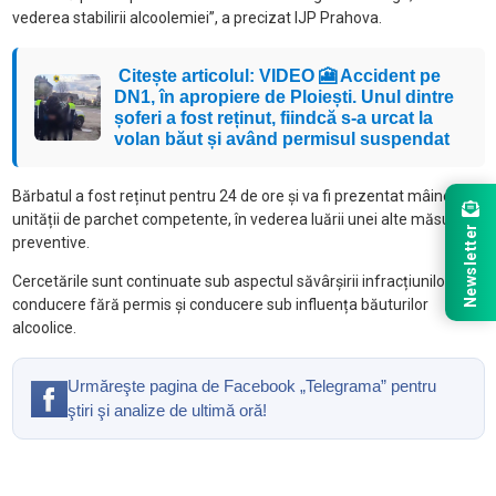
vederea stabilirii alcoolemiei”, a precizat IJP Prahova.
Citește articolul: VIDEO 🎦 Accident pe
DN1, în apropiere de Ploiești. Unul dintre
șoferi a fost reținut, fiindcă s-a urcat la
volan băut și având permisul suspendat
Bărbatul a fost reținut pentru 24 de ore și va fi prezentat mâine
unității de parchet competente, în vederea luării unei alte măsuri
Newsletter
preventive.
Cercetările sunt continuate sub aspectul săvârșirii infracțiunilor de
conducere fără permis și conducere sub influența băuturilor
alcoolice.
Urmăreşte pagina de Facebook „Telegrama” pentru
ştiri şi analize de ultimă oră!