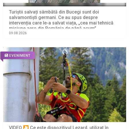
Turiștii salvați sâmbătă din Bucegi sunt doi
salvamontiști germani. Ce au spus despre
intervenția care le-a salvat viața, „cea mai tehnică
misiune aero din România de până acum”
09.08.2026
EVENIMENT
VIDEO 🎦 Ce este dispozitivul Lezard, utilizat în