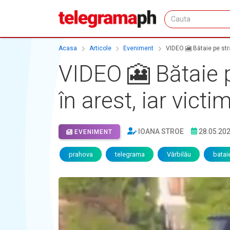
Acasa
Articole
Eveniment
VIDEO 🎦 Bătaie pe stra
VIDEO 🎦 Bătaie p
în arest, iar victi
IOANA STROE
28.05.20
EVENIMENT
prahova
telegrama
Vărbilău
batai