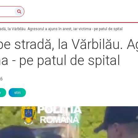
dă, la Vărbilău. Agresorul a ajuns în arest, iar victima - pe patul de spital
e stradă, la Vărbilău. A
ma - pe patul de spital
26
e
stiri