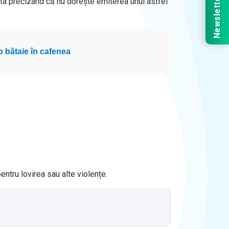
Newsletter
sta precizând că nu dorește emiterea unui astfel
o bătaie în cafenea
entru lovirea sau alte violențe.