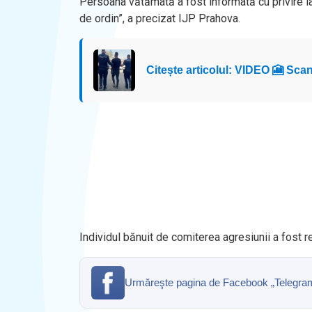
Persoana vătămată a fost informată cu privire la
de ordin”, a precizat IJP Prahova.
Citește articolul: VIDEO 🎦 Scan
Individul bănuit de comiterea agresiunii a fost r
Urmăreşte pagina de Facebook „Telegrama” 