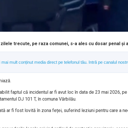
, zilele trecute, pe raza comunei, s-a ales cu dosar penal și 
și mai mult conținut media direct pe telefonul tău. Intră pe canalul n
miază.
tabilit faptul că incidentul ar fi avut loc în data de 23 mai 2026, pe
amentul DJ 101 T, în comuna Vărbilău.
 ar fi fost lovită în zona feței, suferind leziuni pentru care a nec