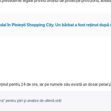
 prevederile legale privind ordinul de protecție provizoriu, acea
dal în Ploiești Shopping City, Un bărbat a fost reținut după 
eținut pentru 24 de ore, iar pe numele său există un dosar penal p
pentru ştiri şi analize de ultimă oră!