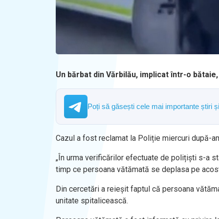
Un bărbat din Vărbilău, implicat într-o bătaie
Poți să găsești cele mai importante știri 
Cazul a fost reclamat la Poliție miercuri după-a
„În urma verificărilor efectuate de polițiști s-a s
timp ce persoana vătămată se deplasa pe acost
Din cercetări a reieșit faptul că persoana vătămată
unitate spitalicească.