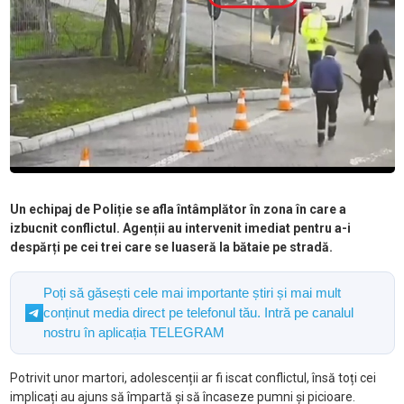
Un echipaj de Poliție se afla întâmplător în zona în care a
izbucnit conflictul. Agenții au intervenit imediat pentru a-i
despărți pe cei trei care se luaseră la bătaie pe stradă.
Poți să găsești cele mai importante știri și mai mult
conținut media direct pe telefonul tău. Intră pe canalul
nostru în aplicația TELEGRAM
Potrivit unor martori, adolescenții ar fi iscat conflictul, însă toți cei
implicați au ajuns să împartă și să încaseze pumni și picioare.