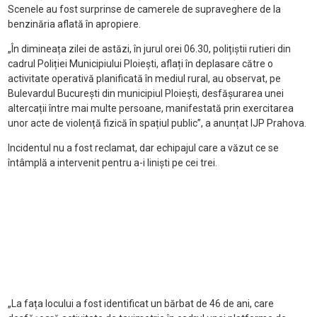
Scenele au fost surprinse de camerele de supraveghere de la
benzinăria aflată în apropiere.
„În dimineața zilei de astăzi, în jurul orei 06.30, polițiștii rutieri din
cadrul Poliției Municipiului Ploiești, aflați în deplasare către o
activitate operativă planificată în mediul rural, au observat, pe
Bulevardul București din municipiul Ploiești, desfășurarea unei
altercații între mai multe persoane, manifestată prin exercitarea
unor acte de violență fizică în spațiul public”, a anunțat IJP Prahova.
Incidentul nu a fost reclamat, dar echipajul care a văzut ce se
întâmplă a intervenit pentru a-i liniști pe cei trei.
„La fața locului a fost identificat un bărbat de 46 de ani, care