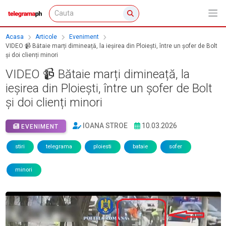
Acasa
Articole
Eveniment
VIDEO 📹 Bătaie marți dimineață, la ieșirea din Ploiești, între un șofer de Bolt
și doi clienți minori
VIDEO 📹 Bătaie marți dimineață, la
ieșirea din Ploiești, între un șofer de Bolt
și doi clienți minori
IOANA STROE
10.03.2026
EVENIMENT
stiri
telegrama
ploiesti
bataie
sofer
minori