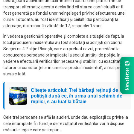
desfășoară activitate de taximetrie în cadrul unei platforme de
transport alternativ, acesta declarând că starea conflictuală ar fi
fost generată pe fondul unor neînțelegeri privind efectuarea unei
curse. Totodată, au fost identificați și ceilalți doi participanți la
altercație, doi minori în vârstă de 17, respectiv 15 ani.
În vederea gestionării operative și complete a situației de fapt, la
locul producerii incidentului au fost solicitați și polițiști din cadrul
Secției nr. 4 Poliție Ploiești, care au preluat cazul, procedând la
conducerea persoanelor implicate la sediul unității de poliție, în
vederea efectuării verificărilor necesare și stabilirii cu exactitate a
tuturor circumstanțelor în care s-a produs incidentul”, a mai precizat
Newsletter
sursa citată.
Citește articolul: Trei bărbați reținuți de
polițiști după ce, în urma unui schimb de
replici, s-au luat la bătaie
Cele trei persoane se află la audieri, unde dau explicații cu privire la
cele întâmplate. În funcție de rezultatul verificărilor vor fi dispuse
măsurile legale care se impun.