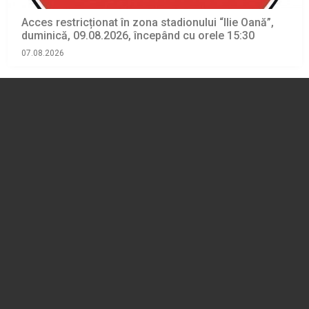
Acces restricționat în zona stadionului “Ilie Oană”,
duminică, 09.08.2026, începând cu orele 15:30
07.08.2026
EVENIMENT
O ploieșteancă în vârstă de 17 ani s-a ales cu dosar
penal după ce a fost prinsă conducând fără permis