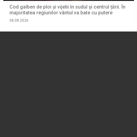
Cod galben de ploi și vijelii în sudul și centrul țării. În
majoritatea regiunilor vântul va bate cu putere
08.08.2026
ACTUALITATE
HARTA. Comisia Municipală pentru Transport şi
Siguranţa Circulaţiei a aprobat o serie de măsuri
pentru desfășurarea în condiții optime a ZILELOR