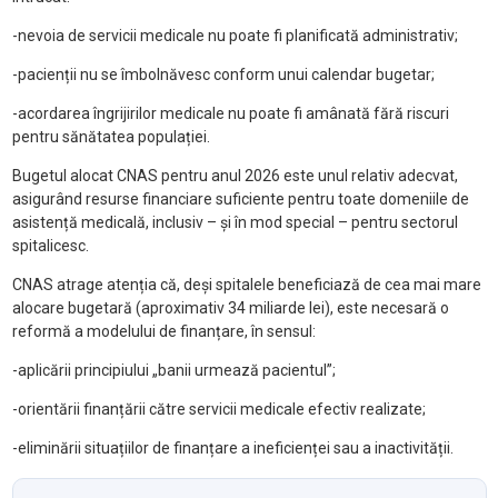
-nevoia de servicii medicale nu poate fi planificată administrativ;
-pacienții nu se îmbolnăvesc conform unui calendar bugetar;
-acordarea îngrijirilor medicale nu poate fi amânată fără riscuri
pentru sănătatea populației.
Bugetul alocat CNAS pentru anul 2026 este unul relativ adecvat,
asigurând resurse financiare suficiente pentru toate domeniile de
asistență medicală, inclusiv – și în mod special – pentru sectorul
spitalicesc.
CNAS atrage atenția că, deși spitalele beneficiază de cea mai mare
alocare bugetară (aproximativ 34 miliarde lei), este necesară o
reformă a modelului de finanțare, în sensul:
-aplicării principiului „banii urmează pacientul”;
-orientării finanțării către servicii medicale efectiv realizate;
-eliminării situațiilor de finanțare a ineficienței sau a inactivității.