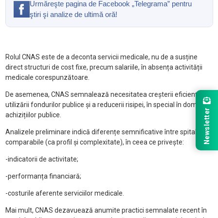
Urmăreşte pagina de Facebook „Telegrama” pentru
ştiri şi analize de ultimă oră!
Rolul CNAS este de a deconta servicii medicale, nu de a susține
direct structuri de cost fixe, precum salariile, în absența activității
medicale corespunzătoare.
De asemenea, CNAS semnalează necesitatea creșterii eficienței
utilizării fondurilor publice și a reducerii risipei, în special în domeniul
Newsletter
achizițiilor publice.
Analizele preliminare indică diferențe semnificative între spitale
comparabile (ca profil și complexitate), în ceea ce privește:
-indicatorii de activitate;
-performanța financiară;
-costurile aferente serviciilor medicale.
Mai mult, CNAS dezavuează anumite practici semnalate recent în