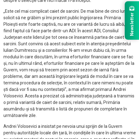
despre o selecţie care nici măcar n-a început.
„Este cel mai complicat caiet de sarcini. De mai bine de cinci luni tot
Newsletter
solicit să ne grăbim şi îmi prezint public îngrijorarea. Primăria
Ploieşti este foarte captivă, nu are ce variantă de lucru să aibă, dat
fiind faptul că face parte dintr-un ADI. În acest ADI, Consiliul
Judeţean este liderul pe tot ceea ce înseamnă partea de caiet de
sarcini. Sunt convins că acest subiect este în atenţia preşedintelui
Iulian Dumitrescu şi a consilierilor. N-am vreun dubiu că, în urma
modului în care discutăm, în urma eforturilor financiare care se fac
şi, nu în ultimul rând, eforturilor financiare pe care le aşteptăm de la
Guvern, vom reuşi să trecem prin acest sezon de iarnă fără
probleme, dar am această îngrijorare legată de modul în care se va
termina procedura de selecţie, în contextul în care nimeni nu poate
şti dacă vor fi sau nu contestaţii”, a mai afirmat primarul Andrei
Volosevici. Acesta a precizat că administraţia judeţeană a transmis
o primă variantă de caiet de sarcini, relativ sumară, Primăria
asumându-şi să transmită o listă de propuneri de completare în
următoarele zile.
Andrei Volosevici a insistat pe nevoia unui sprijin de la Guvern
pentru autorităţile locale din ţară, în condiţiile în care în ultima vreme