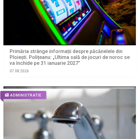
Primăria strânge informații despre păcănelele din
Ploiești. Polițeanu: „Ultima sală de jocuri de noroc se
va închide pe 31 ianuarie 2027”
07.08.2026
ADMINISTRATIE