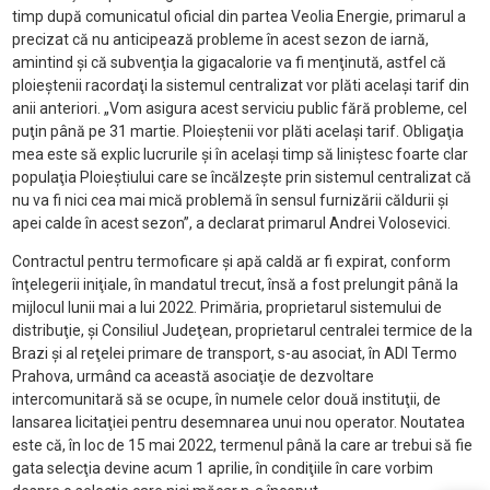
timp după comunicatul oficial din partea Veolia Energie, primarul a
precizat că nu anticipează probleme în acest sezon de iarnă,
amintind şi că subvenţia la gigacalorie va fi menţinută, astfel că
ploieştenii racordaţi la sistemul centralizat vor plăti acelaşi tarif din
anii anteriori. „Vom asigura acest serviciu public fără probleme, cel
puţin până pe 31 martie. Ploieştenii vor plăti acelaşi tarif. Obligaţia
mea este să explic lucrurile şi în acelaşi timp să liniştesc foarte clar
populaţia Ploieştiului care se încălzeşte prin sistemul centralizat că
nu va fi nici cea mai mică problemă în sensul furnizării căldurii şi
apei calde în acest sezon”, a declarat primarul Andrei Volosevici.
Contractul pentru termoficare şi apă caldă ar fi expirat, conform
înţelegerii iniţiale, în mandatul trecut, însă a fost prelungit până la
mijlocul lunii mai a lui 2022. Primăria, proprietarul sistemului de
distribuţie, şi Consiliul Judeţean, proprietarul centralei termice de la
Brazi şi al reţelei primare de transport, s-au asociat, în ADI Termo
Prahova, urmând ca această asociaţie de dezvoltare
intercomunitară să se ocupe, în numele celor două instituţii, de
lansarea licitaţiei pentru desemnarea unui nou operator. Noutatea
este că, în loc de 15 mai 2022, termenul până la care ar trebui să fie
gata selecţia devine acum 1 aprilie, în condiţiile în care vorbim