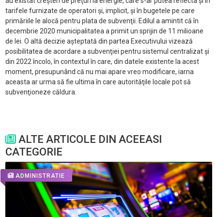
au existat creşteri de preţuri la energie, care s-ar putea reflecta şi în
tarifele furnizate de operatori şi, implicit, şi în bugetele pe care
primăriile le alocă pentru plata de subvenţii. Edilul a amintit că în
decembrie 2020 municipalitatea a primit un sprijin de 11 milioane
de lei. O altă decizie aşteptată din partea Executivului vizează
posibilitatea de acordare a subvenţiei pentru sistemul centralizat şi
din 2022 încolo, în contextul în care, din datele existente la acest
moment, presupunând că nu mai apare vreo modificare, iarna
aceasta ar urma să fie ultima în care autorităţile locale pot să
subvenţioneze căldura.
ALTE ARTICOLE DIN ACEEASI
CATEGORIE
ADMINISTRATIE