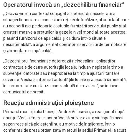
Operatorul invocă un „dezechilibru financiar”
„Decizia vine în contextul conjugat al deteriorării accelerate a
situației financiare a concesiunii rețelei de încălzire, al unui tarif care
nu acoperă nici pe departe costurile furnizării serviciului public și al
creșterii masive a prețurilor la gaze la nivel mondial, toate acestea
plasând furnizorul de apă caldă și căldură într-o situație
nesustenabilă”, a argumentat operatorul serviciului de termoficare
şi alimentare cu apă caldă.
„Dezechilibrul financiar se datorează neîndeplinirii obligațiilor
contractuale de către autoritățile locale, inclusiv neplata la timp a
subvenției datorate sau neaprobarea la timp a ajustării tarifare
cuvenite. Veolia a informat autoritățile locale în această dimineață,
în conformitate cu clauza contractuală de reziliere”, se încheie
comunicatul de presă.
Reacţia administraţiei ploieştene
Primarul municipiului Ploieşti, Andrei Volosevici, a reacţionat după
anunţul Veolia Energie, anunţând că nu vor exista sincope în acest
sezon rece şi că ploieştenii nu au motive de îngrijorare. Într-o
conferinţă de presă organizată miercuri la sediul Primăriei, la scurt