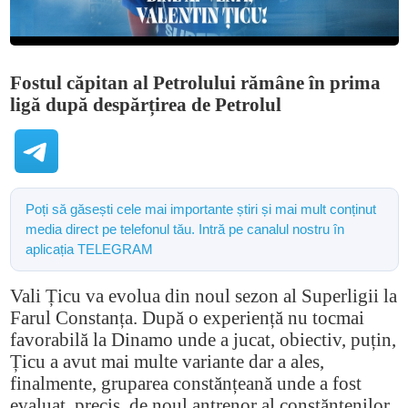
Fostul căpitan al Petrolului rămâne în prima
ligă după despărțirea de Petrolul
Poți să găsești cele mai importante știri și mai mult conținut
media direct pe telefonul tău. Intră pe canalul nostru în
aplicația TELEGRAM
Vali Țicu va evolua din noul sezon al Superligii la
Farul Constanța. După o experiență nu tocmai
favorabilă la Dinamo unde a jucat, obiectiv, puțin,
Țicu a avut mai multe variante dar a ales,
finalmente, gruparea constănțeană unde a fost
evaluat, precis, de noul antrenor al constănțenilor,