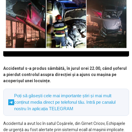
Accidentul s-a produs sâmbătă, în jurul orei 22.00, când șoferul
a pierdut controlul asupra direcției și a ajuns cu mașina pe
acoperișul unei locuințe.
Poți să găsești cele mai importante știri și mai mult
conținut media direct pe telefonul tău. Intră pe canalul
nostru în aplicația TELEGRAM
Accidentul a avut loc în satul Coșărele, din Girnet Cricov, Echipajele
de urgență au fost alertate prin sistemul ecall al mașinii implicate.