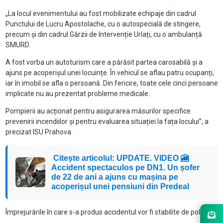
„La locul evenimentului au fost mobilizate echipaje din cadrul
Punctului de Lucru Apostolache, cu o autospecială de stingere,
precum și din cadrul Gărzii de Intervenție Urlați, cu o ambulanță
SMURD.
A fost vorba un autoturism care a părăsit partea carosabilă și a
ajuns pe acoperișul unei locuințe. În vehicul se aflau patru ocupanți,
iar în imobil se afla o persoană. Din fericire, toate cele cinci persoane
implicate nu au prezentat probleme medicale.
Pompierii au acționat pentru asigurarea măsurilor specifice
prevenirii incendiilor și pentru evaluarea situației la fața locului”, a
precizat ISU Prahova.
Citește articolul: UPDATE. VIDEO 🎦
Accident spectaculos pe DN1. Un șofer
de 22 de ani a ajuns cu mașina pe
acoperișul unei pensiuni din Predeal
Împrejurările în care s-a produs accidentul vor fi stabilite de polițiști.