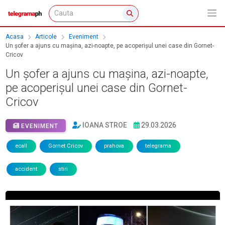
Acasa
Articole
Eveniment
Un șofer a ajuns cu mașina, azi-noapte, pe acoperișul unei case din Gornet-
Cricov
Un șofer a ajuns cu mașina, azi-noapte,
pe acoperișul unei case din Gornet-
Cricov
IOANA STROE
29.03.2026
EVENIMENT
ecall
Gornet Cricov
prahova
telegrama
accident
stiri