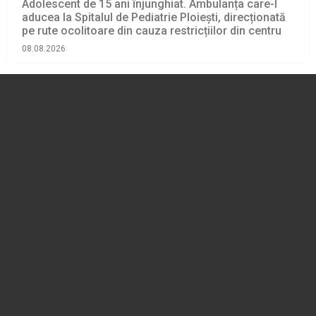
Adolescent de 15 ani înjunghiat. Ambulanța care-l
aducea la Spitalul de Pediatrie Ploiești, direcționată
pe rute ocolitoare din cauza restricțiilor din centru
08.08.2026
EVENIMENT
VIDEO 🎦 Bărbați prinși în flagrant, la Ploiești, în timp
ce sustrăgeau zeci de cutii cu piese pentru chei
tubulare