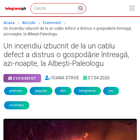
Acasa
Articole
Eveniment
Un incendiu izbucnit de la un cablu defect a distrus o gospodărie întreagă,
azi-noapte, la Albești-Paleologu
Un incendiu izbucnit de la un cablu
defect a distrus o gospodărie întreagă,
azi-noapte, la Albești-Paleologu
IOANA STROE
07.04.2026
EVENIMENT
prahova
pagube
stiri
telegrama
isu
incendiu