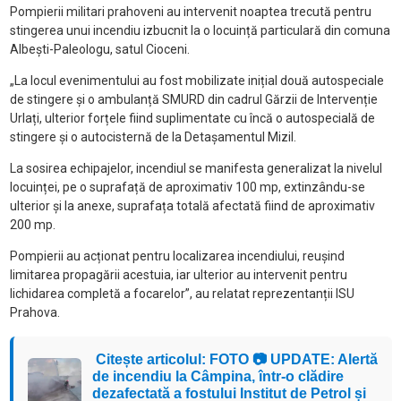
Pompierii militari prahoveni au intervenit noaptea trecută pentru
stingerea unui incendiu izbucnit la o locuință particulară din comuna
Albești-Paleologu, satul Cioceni.
„La locul evenimentului au fost mobilizate inițial două autospeciale
de stingere și o ambulanță SMURD din cadrul Gărzii de Intervenție
Urlați, ulterior forțele fiind suplimentate cu încă o autospecială de
stingere și o autocisternă de la Detașamentul Mizil.
La sosirea echipajelor, incendiul se manifesta generalizat la nivelul
locuinței, pe o suprafață de aproximativ 100 mp, extinzându-se
ulterior și la anexe, suprafața totală afectată fiind de aproximativ
200 mp.
Pompierii au acționat pentru localizarea incendiului, reușind
limitarea propagării acestuia, iar ulterior au intervenit pentru
lichidarea completă a focarelor”, au relatat reprezentanții ISU
Prahova.
Citește articolul: FOTO 📷 UPDATE: Alertă
de incendiu la Câmpina, într-o clădire
dezafectată a fostului Institut de Petrol și