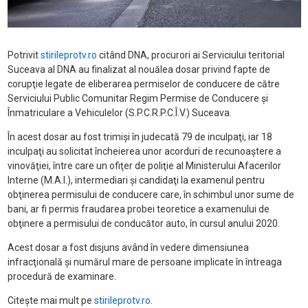
Potrivit
stirileprotv.ro
citând DNA, procurori ai Serviciului teritorial
Suceava al DNA au finalizat al nouălea dosar privind fapte de
corupţie legate de eliberarea permiselor de conducere de către
Serviciului Public Comunitar Regim Permise de Conducere şi
Înmatriculare a Vehiculelor (S.P.C.R.P.C.Î.V.) Suceava.
În acest dosar au fost trimişi în judecată 79 de inculpaţi, iar 18
inculpaţi au solicitat încheierea unor acorduri de recunoaştere a
vinovăţiei, între care un ofiţer de poliţie al Ministerului Afacerilor
Interne (M.A.I.), intermediari şi candidaţi la examenul pentru
obţinerea permisului de conducere care, în schimbul unor sume de
bani, ar fi permis fraudarea probei teoretice a examenului de
obţinere a permisului de conducător auto, în cursul anului 2020.
Acest dosar a fost disjuns având în vedere dimensiunea
infracţională şi numărul mare de persoane implicate în întreaga
procedură de examinare.
Citește mai mult pe
stirileprotv.ro
.