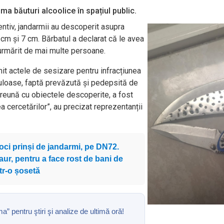
a băuturi alcoolice în spațiul public.
ventiv, jandarmii au descoperit asupra
cm și 7 cm. Bărbatul a declarat că le avea
urmărit de mai multe persoane.
mit actele de sesizare pentru infracțiunea
culoase, faptă prevăzută și pedepsită de
preună cu obiectele descoperite, a fost
cercetărilor”, au precizat reprezentanții
oci prinși de jandarmi, pe DN72.
ur, pentru a face rost de bani de
tr-o șosetă
pentru ştiri şi analize de ultimă oră!