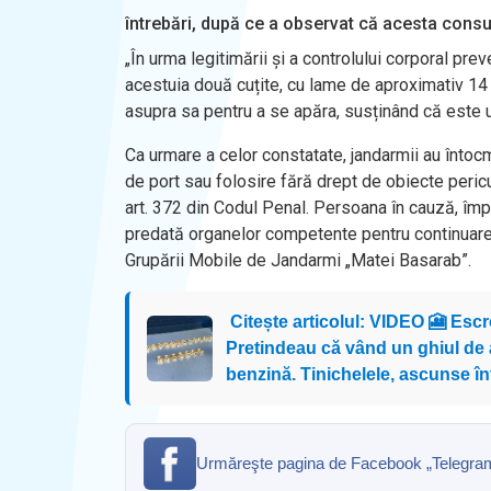
întrebări, după ce a observat că acesta consum
„În urma legitimării și a controlului corporal pre
acestuia două cuțite, cu lame de aproximativ 14 
asupra sa pentru a se apăra, susținând că este 
Ca urmare a celor constatate, jandarmii au întoc
de port sau folosire fără drept de obiecte peri
art. 372 din Codul Penal. Persoana în cauză, îm
predată organelor competente pentru continuarea 
Grupării Mobile de Jandarmi „Matei Basarab”.
Citește articolul: VIDEO 🎦 Escr
Pretindeau că vând un ghiul de a
benzină. Tinichelele, ascunse în
Urmăreşte pagina de Facebook „Telegrama” 