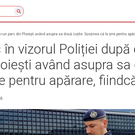
ntr-un parc din Ploiești având asupra sa două cuțite. Susținea că le ține pentru apăr
în vizorul Poliției după
Ploiești având asupra sa
e pentru apărare, fiindc
26