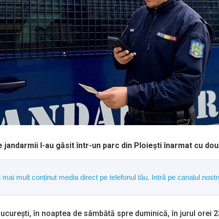
jandarmii l-au găsit într-un parc din Ploiești înarmat cu două
și mai mult conținut media direct pe telefonul tău. Intră pe canalul n
 București, în noaptea de sâmbătă spre duminică, în jurul orei 23