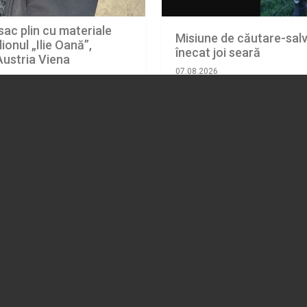
sac plin cu materiale
Misiune de căutare-salva
ionul „Ilie Oană”,
înecat joi seară
Austria Viena
07.08.2026
EVENIMENT