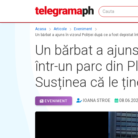
Acasa
Articole
Eveniment
Un bărbat a ajuns în vizorul Poliției după ce a fost depistat î
Un bărbat a ajuns 
într-un parc din 
Susținea că le țin
IOANA STROE
08.06.20
EVENIMENT