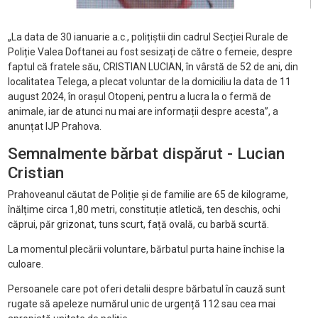
„La data de 30 ianuarie a.c., polițiștii din cadrul Secției Rurale de
Poliție Valea Doftanei au fost sesizați de către o femeie, despre
faptul că fratele său, CRISTIAN LUCIAN, în vârstă de 52 de ani, din
localitatea Telega, a plecat voluntar de la domiciliu la data de 11
august 2024, în orașul Otopeni, pentru a lucra la o fermă de
animale, iar de atunci nu mai are informații despre acesta”, a
anunțat IJP Prahova.
Semnalmente bărbat dispărut - Lucian
Cristian
Prahoveanul căutat de Poliție și de familie are 65 de kilograme,
înălțime circa 1,80 metri, constituție atletică, ten deschis, ochi
căprui, păr grizonat, tuns scurt, față ovală, cu barbă scurtă.
La momentul plecării voluntare, bărbatul purta haine închise la
culoare.
Persoanele care pot oferi detalii despre bărbatul în cauză sunt
rugate să apeleze numărul unic de urgență 112 sau cea mai