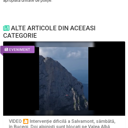
apropiată unitate de poliție.
ALTE ARTICOLE DIN ACEEASI
CATEGORIE
EVENIMENT
VIDEO 🎦 Intervenție dificilă a Salvamont, sâmbătă,
în Bucegi. Doi alpiniști sunt blocați pe Valea Albă