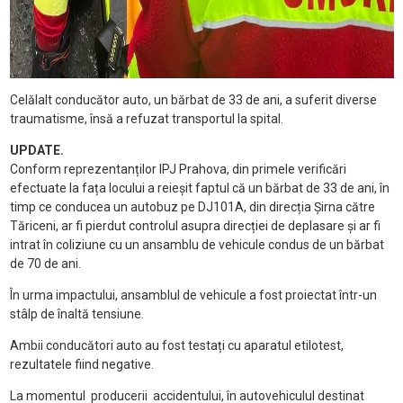
Celălalt conducător auto, un bărbat de 33 de ani, a suferit diverse
traumatisme, însă a refuzat transportul la spital.
UPDATE.
Conform reprezentanților IPJ Prahova, din primele verificări
efectuate la fața locului a reieșit faptul că un bărbat de 33 de ani, în
timp ce conducea un autobuz pe DJ101A, din direcția Șirna către
Tăriceni, ar fi pierdut controlul asupra direcției de deplasare și ar fi
intrat în coliziune cu un ansamblu de vehicule condus de un bărbat
de 70 de ani.
În urma impactului, ansamblul de vehicule a fost proiectat într-un
stâlp de înaltă tensiune.
Ambii conducători auto au fost testați cu aparatul etilotest,
rezultatele fiind negative.
La momentul producerii accidentului, în autovehiculul destinat