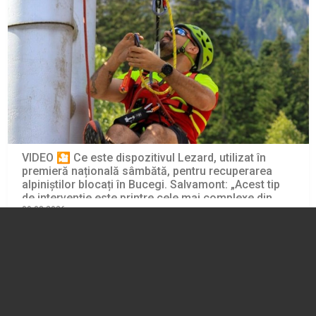
VIDEO 🎦 Ce este dispozitivul Lezard, utilizat în
premieră națională sâmbătă, pentru recuperarea
alpiniștilor blocați în Bucegi. Salvamont: „Acest tip
de intervenție este printre cele mai complexe din
salvarea montană”
09.08.2026
EVENIMENT