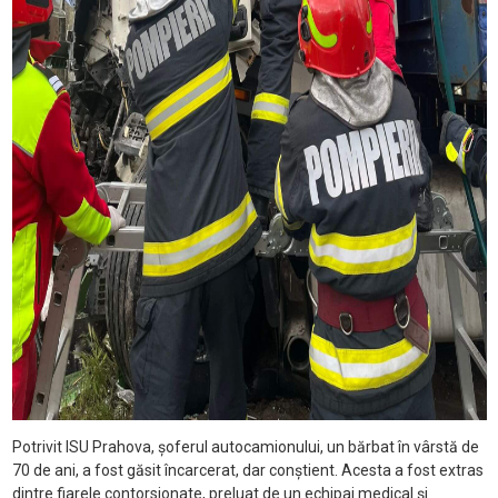
Potrivit ISU Prahova, șoferul autocamionului, un bărbat în vârstă de
70 de ani, a fost găsit încarcerat, dar conștient. Acesta a fost extras
dintre fiarele contorsionate, preluat de un echipaj medical și