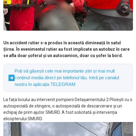
Un accident rutier s-a produs în această dimineață în satul
Șirna. În evenimentul rutier au fost implicate un autobuz în care
se afla doar șoferul și un autocamion, doar cu șofer la bord.
Poți să găsești cele mai importante știri și mai mult
conținut media direct pe telefonul tău. Intră pe canalul
nostru în aplicația TELEGRAM
La fața locului au intervenit pompierii Detașamentului 2 Ploiești cu o
autospecială de stingere, o autospecială de descarcerare și un
echipaj de prim ajutor SMURD. A fost solicitată și intervenția
elicopterului SMURD.