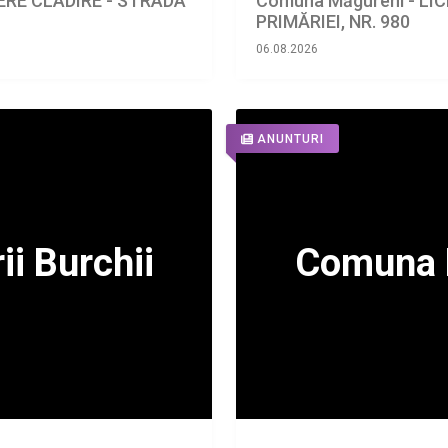
IERE CLADIRE - STRADA
Comuna Măgureni - LIC
PRIMĂRIEI, NR. 980
06.08.2026
ANUNTURI