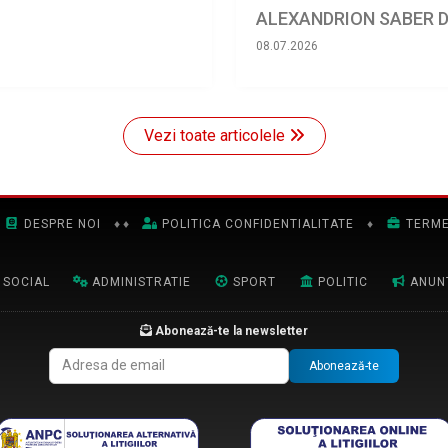
ALEXANDRION SABER DI
08.07.2026
Vezi toate articolele
DESPRE NOI
♦
♦
POLITICA CONFIDENTIALITATE
♦
TERME
SOCIAL
ADMINISTRATIE
SPORT
POLITIC
ANUN
Abonează-te la newsletter
Abonează-te