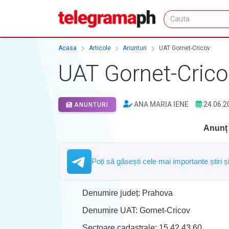
Acasa
Articole
Anunturi
UAT Gornet-Cricov
UAT Gornet-Crico
ANA MARIA IENE
24.06.2
ANUNTURI
Anunț 
Poți să găsești cele mai importante știri 
Denumire județ: Prahova
Denumire UAT: Gornet-Cricov
Sectoare cadastrale: 15,42,43,60