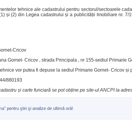
telor tehnice ale cadastrului pentru sectorul/sectoarele cadas
(1) și (2) din Legea cadastrului și a publicității Imobiliare nr. 7
Gornet-Cricov
una Gornet- Cricov , strada Principala , nr 155-sediul Primarie 
tehnice vor putea fi depuse la sediul Primarie Gornet- Cricov și
:0344/880193
cadastru și carte funciară se pot obține pe site-ul ANCPI
la adre
pentru ştiri şi analize de ultimă oră!