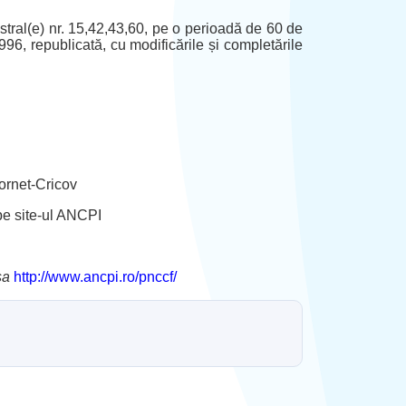
tral(e) nr. 15,42,43,60, pe o perioadă de 60 de
/1996, republicată, cu modificările și completările
Gornet-Cricov
 pe site-ul ANCPI
sa
http://www.ancpi.ro/pnccf/