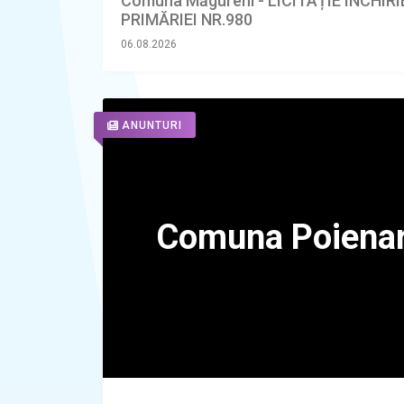
Comuna Măgureni - LICITAȚIE ÎNCHIR
PRIMĂRIEI NR.980
06.08.2026
ANUNTURI