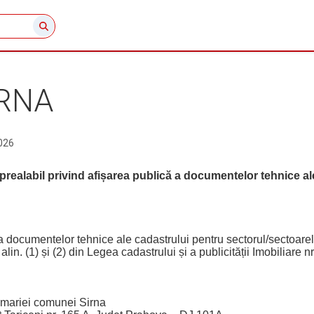
RNA
026
prealabil privind afișarea publică a documentelor tehnice al
mentelor tehnice ale cadastrului pentru sectorul/sectoarele c
alin. (1) și (2) din Legea cadastrului și a publicității Imobiliare n
rimariei comunei Sirna