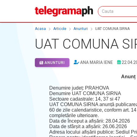
Acasa
Articole
Anunturi
UAT COMUNA SIRNA
UAT COMUNA SI
ANA MARIA IENE
22.04.2
ANUNTURI
Anunț 
Denumire județ: PRAHOVA
Denumire UAT COMUNA SIRNA
Sectoare cadastrale: 14, 37 si 47
UAT COMUNA SIRNA anunță publicarea docu
60 de zile calendaristice, conform art. 14 
completările ulterioare.
Data de început a afișării: 28.04.2026
Data de sfârșit a afișării: 26.06.2026
Adresa locului afișării publice: Sediul P