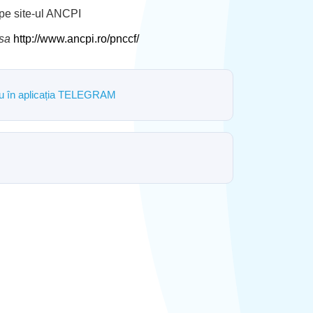
 pe site-ul ANCPI
esa
http://www.ancpi.ro/pnccf/
ostru în aplicația TELEGRAM