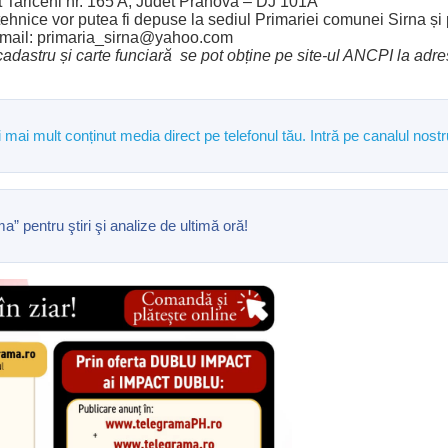
at Tariceni nr. 165 A, Judet Prahova – DJ 101A
tehnice vor putea fi depuse la sediul Primariei comunei Sirna și
i: e-mail: primaria_sirna@yahoo.com
cadastru și carte funciară
se pot obține pe site-ul ANCPI
la adr
și mai mult conținut media direct pe telefonul tău. Intră pe canalul n
pentru ştiri şi analize de ultimă oră!