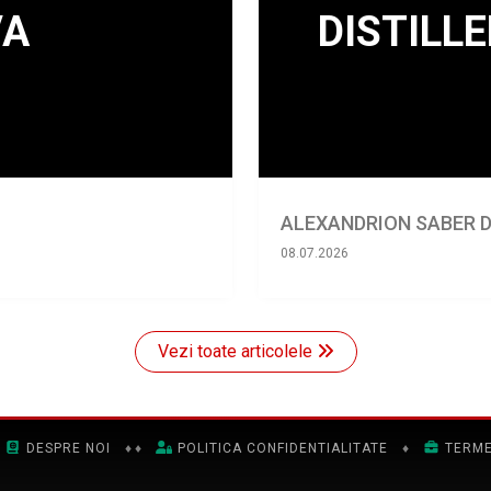
ALEXANDRION SABER DI
08.07.2026
Vezi toate articolele
DESPRE NOI
♦
♦
POLITICA CONFIDENTIALITATE
♦
TERME