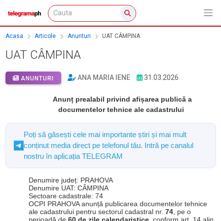
Acasa
Articole
Anunturi
UAT CÂMPINA
UAT CÂMPINA
ANA MARIA IENE
31.03.2026
ANUNTURI
Anunț prealabil privind afișarea publică a
documentelor tehnice ale cadastrului
Poți să găsești cele mai importante știri și mai mult
conținut media direct pe telefonul tău. Intră pe canalul
nostru în aplicația TELEGRAM
Denumire județ: PRAHOVA
Denumire UAT: CÂMPINA
Sectoare cadastrale: 74
OCPI PRAHOVA anunță publicarea documentelor tehnice
ale cadastrului pentru sectorul cadastral nr.
74
, pe o
perioadă de
60 de zile calendaristice
, conform art. 14 alin.