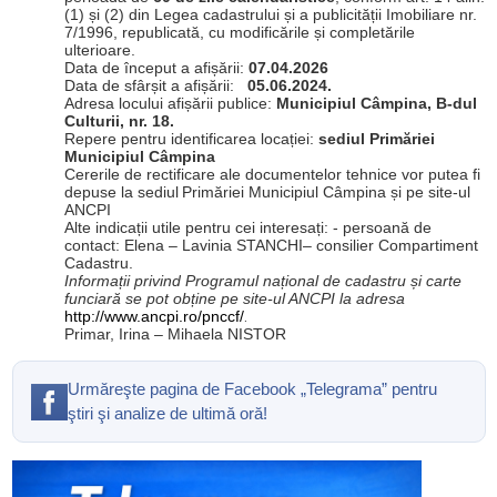
(1) și (2) din Legea cadastrului și a publicității Imobiliare nr.
7/1996, republicată, cu modificările și completările
ulterioare.
Data de început a afișării:
07.04.2026
Data de sfârșit a afișării:
05.06.2024.
Adresa locului afișării publice:
Municipiul Câmpina, B-dul
Culturii, nr. 18.
Repere pentru identificarea locației:
sediul
Primăriei
Municipiul Câmpina
Cererile de rectificare ale documentelor tehnice vor putea fi
depuse la sediul
Primăriei Municipiul Câmpina și pe site-ul
ANCPI
Alte indicații utile pentru cei interesați: - persoană de
contact: Elena – Lavinia STANCHI– consilier Compartiment
Cadastru.
Informații privind Programul național de cadastru și carte
funciară se pot obține pe site-ul ANCPI
la adresa
http://www.ancpi.ro/pnccf/
.
Primar, Irina – Mihaela NISTOR
Urmăreşte pagina de Facebook „Telegrama” pentru
ştiri şi analize de ultimă oră!