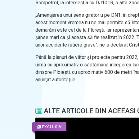
Rompetrol, la intersecţia cu DJ101R, o altă zonă
„Amenajarea unui sens giratoriu pe DN1, în dreptu
acest moment vremea nu ne mai permite să interv
demarăm este cel de la Floreşti, iar reprezentan
şanse mari ca şi acesta să fie realizat în 2022. 
unor accidente rutiere grave”, ne-a declarat Cri
Până la planuri de viitor şi proiecte pentru 2022,
urmă cu aproximativ o săptămână începerea lucrăril
dinspre Ploieşti, cu aproximativ 600 de metri îna
anunţat autorităţile.
ALTE ARTICOLE DIN ACEEASI
EXCLUSIV