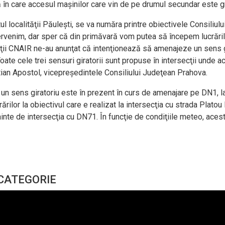
 în care accesul maşinilor care vin de pe drumul secundar este g
l localităţii Păuleşti, se va număra printre obiectivele Consiliul
enim, dar sper că din primăvară vom putea să începem lucrările a
ţii CNAIR ne-au anunţat că intenţionează să amenajeze un sens gir
Toate cele trei sensuri giratorii sunt propuse în intersecţii unde
stian Apostol, vicepreşedintele Consiliului Judeţean Prahova.
 un sens giratoriu este în prezent în curs de amenajare pe DN1, la 
or la obiectivul care e realizat la intersecţia cu strada Platou Iz
inte de intersecţia cu DN71. În funcţie de condiţiile meteo, acesta
 CATEGORIE