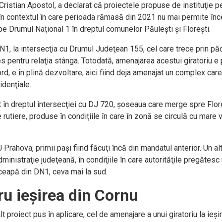
ristian Apostol, a declarat că proiectele propuse de instituţie p
 în contextul în care perioada rămasă din 2021 nu mai permite înce
pe Drumul Naţional 1 în dreptul comunelor Păuleşti şi Floreşti.
DN1, la intersecţia cu Drumul Judeţean 155, cel care trece prin pă
es pentru relaţia stânga. Totodată, amenajarea acestui giratoriu e
rd, e în plină dezvoltare, aici fiind deja amenajat un complex care
idenţiale.
t în dreptul intersecţiei cu DJ 720, şoseaua care merge spre Flore
tiere, produse în condiţiile în care în zonă se circulă cu mare vit
rahova, primii paşi fiind făcuţi încă din mandatul anterior. Un alt
dministraţie judeţeană, în condiţiile în care autorităţile pregătes
nceapă din DN1, ceva mai la sud.
ru ieşirea din Cornu
proiect pus în aplicare, cel de amenajare a unui giratoriu la ieşi