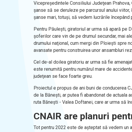
Vicepreşedintele Consiliului Judeţean Prahova, C
şanse să se deruleze pe parcursul anului viitor,
şanse mari, totuşi, să vedem lucrările începând 
Pentru Păuleşti, giratoriul ar urma să apară pe 
şoferilor care vin de pe drumul secundar, mai al
drumului naţional, cum mergi din Ploieşti spre no
avansate pentru construirea unor ansambluri rez
Cel de-al doilea giratoriu ar urma să fie amenaja
este renumită pentru numărul mare de accidente ru
judeţean se face foarte greu.
Proiectul e propus de ani buni de conducerea CJ P
de la Băneşti, ar putea fi abandonat de actuala a
ruta Băneşti - Valea Doftanei, care ar urma să î
CNAIR are planuri pent
Tot pentru 2022 este de aşteptat să vedem un alt 