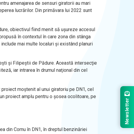
entru amenajarea de sensuri giratorii au mari
perea lucrărilor. Din primăvara lui 2022 sunt
dure, obiectivul fiind menit să uşureze accesul
 propusă în contextul în care zona din stânga
 include mai multe localuri şi existând planuri
şti şi Filipeştii de Pădure. Această intersecţie
eză, iar intrarea în drumul naţional din cel
 proiect moştenit al unui giratoriu pe DN1, cel
c un proiect amplu pentru o şosea ocolitoare, pe
Newsletter
rea din Cornu în DN1, în dreptul benzinăriei