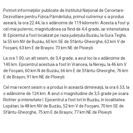
Potrivit informațiilor publicate de Institutul Național de Cercetare-
Dezvoltare pentru Fizica Pământului, primul cutremur s-a produs
aseară, la ora 22.44, la o adâncime de 119 kilometri. Acesta a fost și
cel mai puternic, magnitudinea sa fiind de 4,4 grade, iar intensitatea
III. Epicentul a fost localizat pe raza județului Buzău, la Gura Teghii,
la 55 km NV de Buzău, 60 km SE de Sfântu-Gheorghe, 62 km V de
Focșani, 63 km E de Brașov, 73 km NE de Ploiești.
La ora 1.00, un alt seism, de 3,4 grade, a avut loc la o adâncime de
140 km. Epicentrul acestuia a fost în Vrancea, la Nereju, la 46 km V
de Focșani, 60 km N de Buzău, 66 km E de Sfântu-Gheorghe, 76 km
E de Brașov, 91 km NE de Ploiești.
Cel mai recent seism s-a produs în această dimineață, la ora 6.53, la
o adâncime de 124 km. A avut o magnitudine de 3,5 grade pe scara
Richter și intensitate I. Epicentrul a fost tot în Buzău, în localitatea
Lopătari, la 48 km NV de Buzău, 52 km V de Focșani, 70 km SE de
Sfântu-Gheorghe, 75 km E de Brașov, 77 km NE de Ploiești.