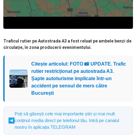
Traficul rutier pe Autostrada A3 a fost reluat pe ambele benzi de
circulație, în zona producerii evenimentului.
Citește articolul: FOTO 📸 UPDATE. Trafic
rutier restricționat pe autostrada A3.
Șapte autoturisme implicate într-un
accident pe sensul de mers către
București
Poți să găsești cele mai importante știri și mai mult
conținut media direct pe telefonul tău. Intră pe canalul
nostru în aplicația TELEGRAM