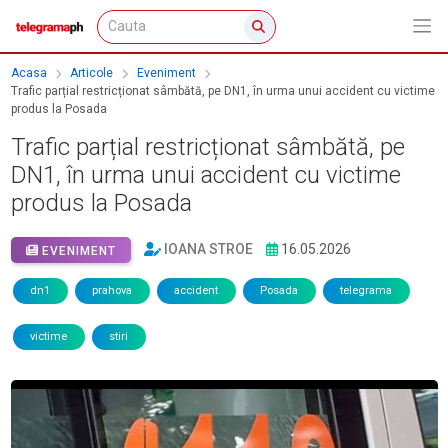
Acasa
Articole
Eveniment
Trafic parțial restricționat sâmbătă, pe DN1, în urma unui accident cu victime
produs la Posada
Trafic parțial restricționat sâmbătă, pe
DN1, în urma unui accident cu victime
produs la Posada
IOANA STROE
16.05.2026
EVENIMENT
dn1
prahova
accident
Posada
telegrama
victime
stiri