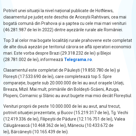
Potrivit unei situații la nivel național publicate de HotNews,
clasamentul pe județ este deschis de Ariceștii Rahtivani, cea mai
bogată comună din Prahova și a șaptea cu cele mai mari venituri
(46.281.987 de lei în 2022) dintre așezările rurale ale României.
Top 3 al celor mai bogate localități rurale prahovene este completat
de alte două așezări pe teritoriul cărora se află operatori economici
mari. Este vorba despre Brazi (29.318.232 de lei) și Blejoi
(28.781.002 de lei), informează
Telegrama.ro
.
Clasamentul este completat de Păulești (19.850.780 de lei) și
Florești (17.533.690 de lei), care completează top 5. Spre
comparație, bugete sub 20.000.000 de lei au avut orașele Urlați,
Breaza, Mizil. Mai mult, primăriile din Boldești-Scăeni, Azuga,
Plopeni, Comarnic și Slănic au avut bugete mai mici decât Floreștiul.
Venituri proprii de peste 10.000.000 de lei au avut, anul trecut,
potrivit situației prezentate, și Bucov (15.219.317 de lei), Tg. Vechi
(12.419.336 de lei), Filipeștii de Pădure (12.116.751 de lei), Valea
Călugărească (10.468.362 de lei), Măneciu (10.433.672 de
lei), Bărcănești (10.165.439 de lei).