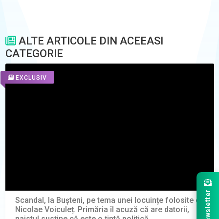
ALTE ARTICOLE DIN ACEEASI
CATEGORIE
EXCLUSIV
Newsletter
Scandal, la Bușteni, pe tema unei locuințe folosite de
Nicolae Voiculeț. Primăria îl acuză că are datorii,
naistul susține că este o țintă politică