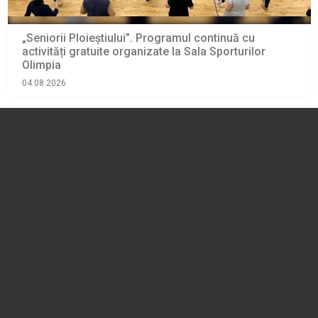
„Seniorii Ploieștiului”. Programul continuă cu
activități gratuite organizate la Sala Sporturilor
Olimpia
04.08.2026
SOCIAL
PLOIEȘTI. S-a stins din viață preotul Mihai Marian