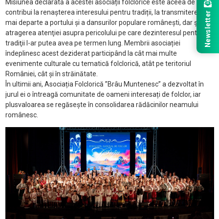
Misiunea declarată a acestei asociații folclorice este aceea de a
contribui la renaşterea interesului pentru tradiții, la transmiterea
Newsletter
mai departe a portului și a dansurilor populare româneşti, dar şi la
atragerea atenţiei asupra pericolului pe care dezinteresul pentru
tradiţii l-ar putea avea pe termen lung. Membrii asociației
îndeplinesc acest deziderat participând la cât mai multe
evenimente culturale cu tematică folclorică, atât pe teritoriul
României, cât și în străinătate.
În ultimii ani, Asociația Folclorică ”Brâu Muntenesc” a dezvoltat în
jurul ei o întreagă comunitate de oameni interesați de folclor, iar
plusvaloarea se regăsește în consolidarea rădăcinilor neamului
românesc.