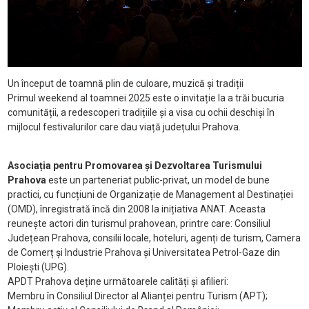
Un început de toamnă plin de culoare, muzică și tradiții
Primul weekend al toamnei 2025 este o invitație la a trăi bucuria
comunității, a redescoperi tradițiile și a visa cu ochii deschiși în
mijlocul festivalurilor care dau viață județului Prahova.
Asociația pentru Promovarea și Dezvoltarea Turismului
Prahova
este un parteneriat public-privat, un model de bune
practici, cu funcțiuni de Organizație de Management al Destinației
(OMD), înregistrată încă din 2008 la inițiativa ANAT. Aceasta
reunește actori din turismul prahovean, printre care: Consiliul
Județean Prahova, consilii locale, hoteluri, agenți de turism, Camera
de Comerț și Industrie Prahova și Universitatea Petrol-Gaze din
Ploiești (UPG).
APDT Prahova deține următoarele calități și afilieri:
Membru în Consiliul Director al Alianței pentru Turism (APT);