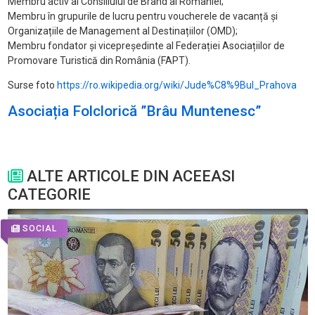
Membru activ al Consiliului de Brand al României;
Membru în grupurile de lucru pentru voucherele de vacanță și
Organizațiile de Management al Destinațiilor (OMD);
Membru fondator și vicepreședinte al Federației Asociațiilor de
Promovare Turistică din România (FAPT).
Surse foto
https://ro.wikipedia.org/wiki/Jude%C8%9Bul_Prahova
Asociația Folclorică ”Brâu Muntenesc”
ALTE ARTICOLE DIN ACEEASI
CATEGORIE
SOCIAL