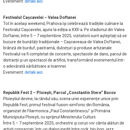
Eveniment:
detalii aici
Festivalul Cașcavelei – Valea Doftanei
Tot în același weekend, Prahova își celebrează tradițiile culinare la
Festivalul Cașcavelei, ajuns la ediția a XXII-a. Pe stadionul din Valea
Doftanei, între 5 – 7 septembrie 2025, vizitatorii sunt așteptați să se
bucure de bunătăți tradiționale – Cașcaveaua de Valea Doftanei,
brânză de burduf, pastramă, dulcețuri și produse artizanale.
Festivalul va fi completat de concerte, spectacole de dans, parcul de
distracții și un spectacol de artificii, transformând evenimentul într-
o adevărată sărbătoare a toamnei.
Eveniment:
detalii aici
Republik Fest 2 – Ploiești, Parcul „Constantin Stere” Bucov
Ploieștiul devine, la rândul său, scena unei experiențe unice prin
Republik Fest, primul festival fusion-simfonic din România,
organizat de Filarmonica „Paul Constantinescu” și Primăria
Municipiului Ploiești, cu sprijinul Ministerului Culturii.
Între 5 – 7 septembrie 2025, orchestre și coruri vor cânta alături de
artiști consacrați, într-un dialog inedit între rock, hip-hop, jazz,