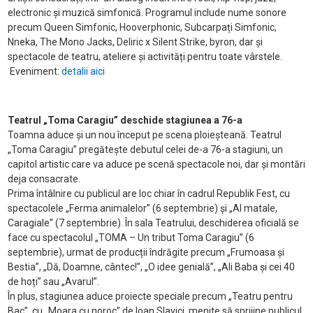
electronic și muzică simfonică. Programul include nume sonore
precum Queen Simfonic, Hooverphonic, Subcarpați Simfonic,
Nneka, The Mono Jacks, Deliric x Silent Strike, byron, dar și
spectacole de teatru, ateliere și activități pentru toate vârstele.
Eveniment:
detalii aici
Teatrul „Toma Caragiu” deschide stagiunea a 76-a
Toamna aduce și un nou început pe scena ploieșteană. Teatrul
„Toma Caragiu” pregătește debutul celei de-a 76-a stagiuni, un
capitol artistic care va aduce pe scenă spectacole noi, dar și montări
deja consacrate.
Prima întâlnire cu publicul are loc chiar în cadrul Republik Fest, cu
spectacolele „Ferma animalelor” (6 septembrie) și „Al matale,
Caragiale” (7 septembrie). În sala Teatrului, deschiderea oficială se
face cu spectacolul „TOMA – Un tribut Toma Caragiu” (6
septembrie), urmat de producții îndrăgite precum „Frumoasa și
Bestia”, „Dă, Doamne, cântec!”, „O idee genială”, „Ali Baba și cei 40
de hoți” sau „Avarul”.
În plus, stagiunea aduce proiecte speciale precum „Teatru pentru
Bac”, cu „Moara cu noroc” de Ioan Slavici, menite să sprijine publicul