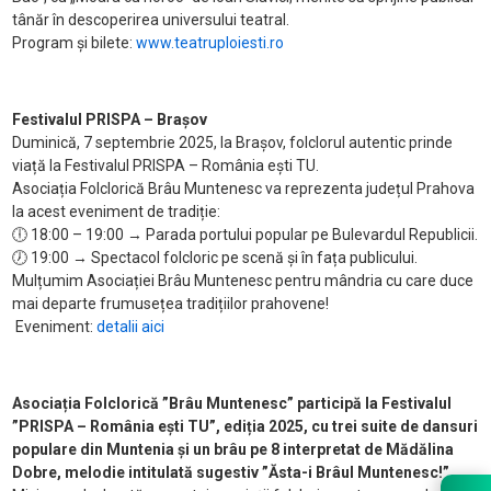
tânăr în descoperirea universului teatral.
Program și bilete:
www.teatruploiesti.ro
Festivalul PRISPA – Brașov
Duminică, 7 septembrie 2025, la Brașov, folclorul autentic prinde
viață la Festivalul PRISPA – România ești TU.
Asociația Folclorică Brâu Muntenesc va reprezenta județul Prahova
la acest eveniment de tradiție:
🕕
18:00 – 19:00 → Parada portului popular pe Bulevardul Republicii.
🕖
19:00 → Spectacol folcloric pe scenă și în fața publicului.
Mulțumim Asociației Brâu Muntenesc pentru mândria cu care duce
mai departe frumusețea tradițiilor prahovene!
Eveniment:
detalii aici
Asociația Folclorică ”Brâu Muntenesc” participă la Festivalul
”PRISPA – România ești TU”, ediția 2025, cu trei suite de dansuri
populare din Muntenia și un brâu pe 8 interpretat de Mădălina
Dobre, melodie intitulată sugestiv ”Ăsta-i Brâul Muntenesc!”.