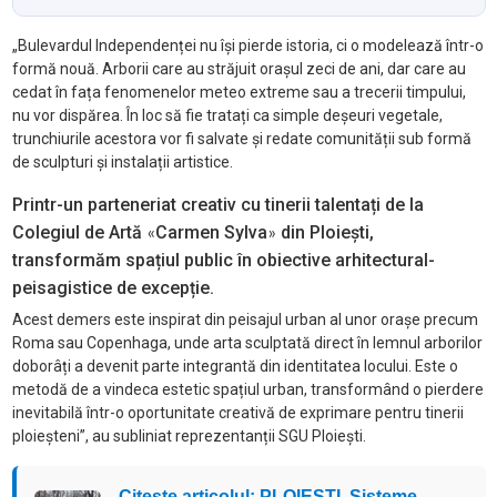
„Bulevardul Independenței nu își pierde istoria, ci o modelează într-o
formă nouă. Arborii care au străjuit orașul zeci de ani, dar care au
cedat în fața fenomenelor meteo extreme sau a trecerii timpului,
nu vor dispărea. În loc să fie tratați ca simple deșeuri vegetale,
trunchiurile acestora vor fi salvate și redate comunității sub formă
de sculpturi și instalații artistice.
Printr-un parteneriat creativ cu tinerii talentați de la
Colegiul de Artă
Carmen Sylva
din Ploiești,
«
»
transformăm spațiul public în obiective arhitectural-
peisagistice de excepție.
Acest demers este inspirat din peisajul urban al unor orașe precum
Roma sau Copenhaga, unde arta sculptată direct în lemnul arborilor
doborâți a devenit parte integrantă din identitatea locului. Este o
metodă de a vindeca estetic spațiul urban, transformând o pierdere
inevitabilă într-o oportunitate creativă de exprimare pentru tinerii
ploieșteni”, au subliniat reprezentanții SGU Ploiești.
Citește articolul: PLOIEȘTI. Sisteme