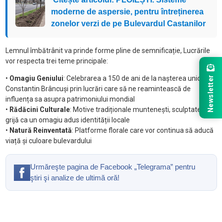
moderne de aspersie, pentru întreținerea
zonelor verzi de pe Bulevardul Castanilor
Lemnul îmbătrânit va prinde forme pline de semnificație, Lucrările
vor respecta trei teme principale:
Newsletter
•
Omagiu Geniului
: Celebrarea a 150 de ani de la nașterea unicului
Constantin Brâncuși prin lucrări care să ne reamintească de
influența sa asupra patrimoniului mondial
•
Rădăcini Culturale
: Motive tradiționale muntenești, sculptate cu
grijă ca un omagiu adus identității locale
•
Natură Reinventată
: Platforme florale care vor continua să aducă
viață și culoare bulevardului
Urmăreşte pagina de Facebook „Telegrama” pentru
ştiri şi analize de ultimă oră!