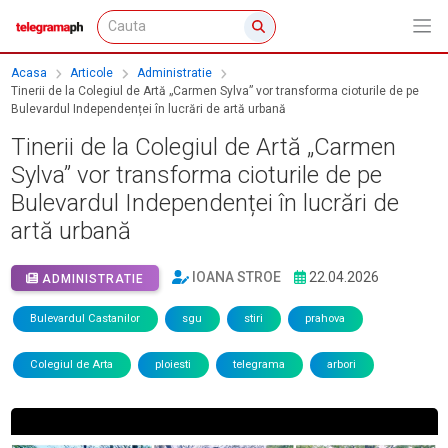
Acasa
Articole
Administratie
Tinerii de la Colegiul de Artă „Carmen Sylva” vor transforma cioturile de pe
Bulevardul Independenței în lucrări de artă urbană
Tinerii de la Colegiul de Artă „Carmen
Sylva” vor transforma cioturile de pe
Bulevardul Independenței în lucrări de
artă urbană
IOANA STROE
22.04.2026
ADMINISTRATIE
Bulevardul Castanilor
sgu
stiri
prahova
Colegiul de Arta
ploiesti
telegrama
arbori