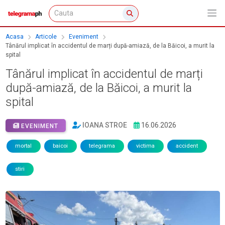
Acasa
Articole
Eveniment
Tânărul implicat în accidentul de marți după-amiază, de la Băicoi, a murit la
spital
Tânărul implicat în accidentul de marți
după-amiază, de la Băicoi, a murit la
spital
IOANA STROE
16.06.2026
EVENIMENT
mortal
baicoi
telegrama
victima
accident
stiri