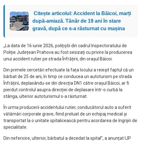
Citește articolul: Accident la Băicoi, marți
după-amiază. Tânăr de 19 ani în stare
gravă, după ce s-a răsturnat cu mașina
„La data de 16 iunie 2026, polițiștii din cadrul Inspectoratului de
Poliție Județean Prahova au fost sesizați cu privire la producerea
unui accident rutier pe strada Înfrățirii, din orașul Băicoi.
Din primele cercetări efectuate la fața locului a reieșit faptul că un
bărbat de 25 de ani, în timp ce conducea un autoturism pe strada
Înfrățirii, deplasându-se din direcția DN1 către orașul Băicoi, ar fi
pierdut controlul asupra direcției de deplasare într-o curbă la
stânga, ulterior autoturismul s-a răsturnat.
În urma producerii accidentului rutier, conducătorul auto a suferit
vătămări corporale grave, fiind preluat de un echipaj medical și
transportat la o unitate spitalicească pentru acordarea de îngrijiri de
specialitate.
Din nefericire, ulterior, bărbatul a decedat la spital”, a anunțat IJP