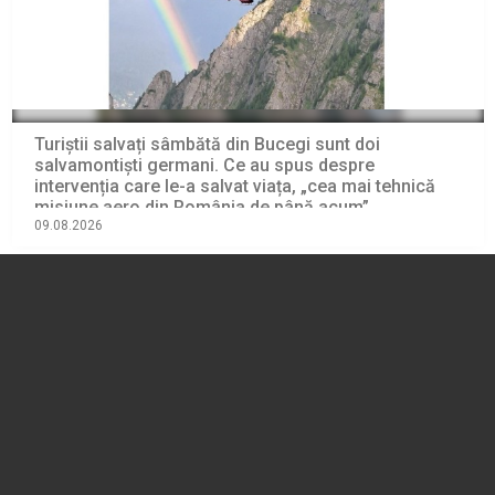
Turiștii salvați sâmbătă din Bucegi sunt doi
salvamontiști germani. Ce au spus despre
intervenția care le-a salvat viața, „cea mai tehnică
misiune aero din România de până acum”
09.08.2026
EVENIMENT