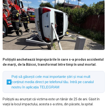
Polițiștii anchetează împrejurările în care s-a produs accidentul
de marți, de la Băicoi, transformat între timp în unul mortal.
Poți să găsești cele mai importante știri și mai mult
conținut media direct pe telefonul tău. Intră pe canalul
nostru în aplicația TELEGRAM
Polițiștii au anunțat că victima este un tânăr de 25 de ani. Găsit în
viață la locul impactului, acesta s-a stins, din păcate, la spital.