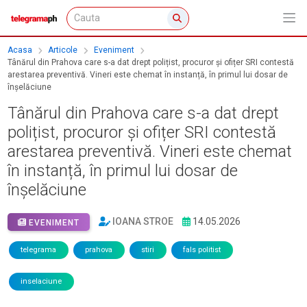
Acasa
Articole
Eveniment
Tânărul din Prahova care s-a dat drept polițist, procuror și ofițer SRI contestă
arestarea preventivă. Vineri este chemat în instanță, în primul lui dosar de
înșelăciune
Tânărul din Prahova care s-a dat drept
polițist, procuror și ofițer SRI contestă
arestarea preventivă. Vineri este chemat
în instanță, în primul lui dosar de
înșelăciune
IOANA STROE
14.05.2026
EVENIMENT
telegrama
prahova
stiri
fals politist
inselaciune