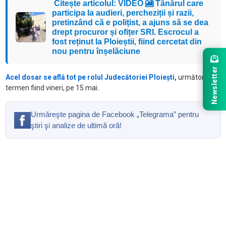
Citește articolul: VIDEO 🎦 Tânărul care
participa la audieri, percheziții și razii,
pretinzând că e polițist, a ajuns să se dea
drept procuror și ofițer SRI. Escrocul a
fost reținut la Ploieștii, fiind cercetat din
nou pentru înșelăciune
Newsletter
Acel dosar se află tot pe rolul Judecătoriei Ploiești,
următorul
termen fiind vineri, pe 15 mai.
Urmăreşte pagina de Facebook „Telegrama” pentru
ştiri şi analize de ultimă oră!