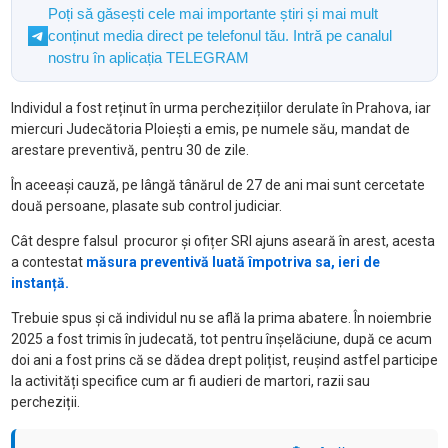
Poți să găsești cele mai importante știri și mai mult
conținut media direct pe telefonul tău. Intră pe canalul
nostru în aplicația TELEGRAM
Individul a fost reținut în urma perchezițiilor derulate în Prahova, iar
miercuri Judecătoria Ploiești a emis, pe numele său, mandat de
arestare preventivă, pentru 30 de zile.
În aceeași cauză, pe lângă tânărul de 27 de ani mai sunt cercetate
două persoane, plasate sub control judiciar.
Cât despre falsul procuror și ofițer SRI ajuns aseară în arest, acesta
a contestat
măsura preventivă luată împotriva sa, ieri de
instanță.
Trebuie spus și că individul nu se află la prima abatere. În noiembrie
2025 a fost trimis în judecată, tot pentru înșelăciune, după ce acum
doi ani a fost prins că se dădea drept polițist, reușind astfel participe
la activități specifice cum ar fi audieri de martori, razii sau
percheziții.