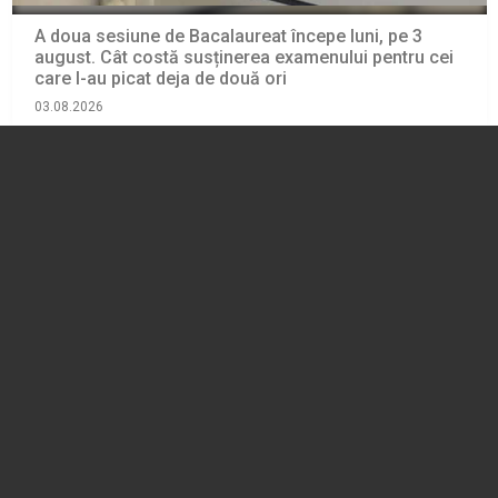
A doua sesiune de Bacalaureat începe luni, pe 3
august. Cât costă susținerea examenului pentru cei
care l-au picat deja de două ori
03.08.2026
EDUCATIE
Prima de carieră didactică. Beneficiarii trebuie să
utilizeze cel puțin 65% din sumă pentru cursuri de