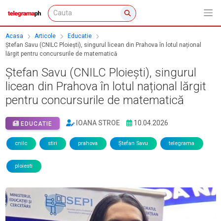
Acasa
Articole
Educatie
Ștefan Savu (CNILC Ploiești), singurul licean din Prahova în lotul național
lărgit pentru concursurile de matematică
Ștefan Savu (CNILC Ploiești), singurul
licean din Prahova în lotul național lărgit
pentru concursurile de matematică
IOANA STROE
10.04.2026
EDUCATIE
cnilc
stiri
prahova
Ștefan Savu
telegrama
ploiesti