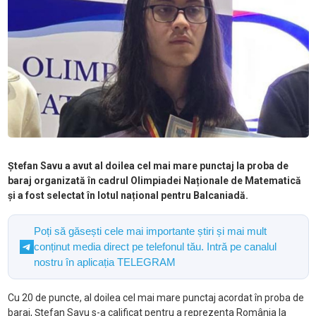
Ștefan Savu a avut al doilea cel mai mare punctaj la proba de
baraj organizată în cadrul Olimpiadei Naționale de Matematică
și a fost selectat în lotul național pentru Balcaniadă.
Poți să găsești cele mai importante știri și mai mult
conținut media direct pe telefonul tău. Intră pe canalul
nostru în aplicația TELEGRAM
Cu 20 de puncte, al doilea cel mai mare punctaj acordat în proba de
baraj, Ștefan Savu s-a calificat pentru a reprezenta România la