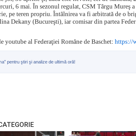
rcuri, 6 mai. În sezonul regulat, CSM Târgu Mureş a 
ie, pe teren propriu. Întâlnirea va fi arbitrată de o b
lina Dekany (Bucureşti), iar comisar din partea Fede
l de youtube al Federaţiei Române de Baschet:
https:/
pentru ştiri şi analize de ultimă oră!
 CATEGORIE