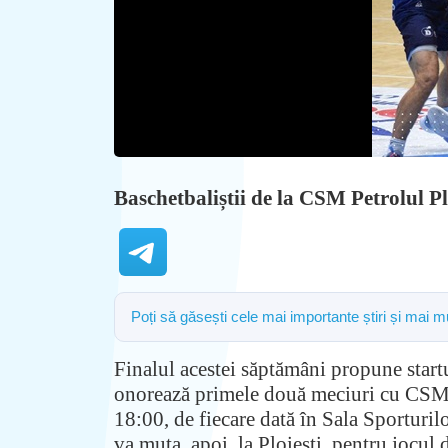
Baschetbaliștii de la CSM Petrolul P
Poți să găsești cele mai importante știri și mai 
Finalul acestei săptămâni propune star
onorează primele două meciuri cu CSM Tâ
18:00, de fiecare dată în Sala Sporturi
va muta, apoi, la Ploieşti, pentru jocul 