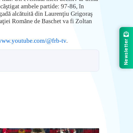
câştigat ambele partide: 97-86, în
rigadă alcătuită din Laurenţiu Grigoraş
raţiei Române de Baschet va fi Zoltan
/www.youtube.com/@frb-tv
.
Newsletter