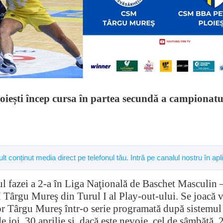
loiești încep cursa în partea secundă a campionatu
mult conținut media direct pe telefonul tău. Intră pe canalul nostru în
tul fazei a 2-a în Liga Naţională de Baschet Masculi
rgu Mureş din Turul I al Play-out-ului. Se joacă vin
lor Târgu Mureş într-o serie programată după sistemul 
de joi, 30 aprilie şi, dacă este nevoie, cel de sâmbătă