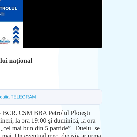
lui național
 aplicația TELEGRAM
n – BCR. CSM BBA Petrolul Ploieşti
eri, la ora 19:00 şi duminică, la ora
„cel mai bun din 5 partide” . Duelul se
, 2 mai. Un eventual meci decisiv ar urma