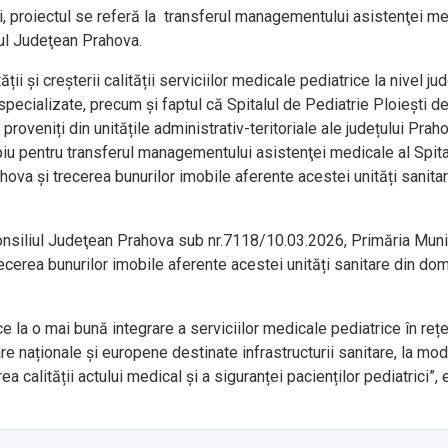
i, proiectul se referă la transferul managementului asistenţei med
liul Judeţean Prahova.
ii și creșterii calității serviciilor medicale pediatrice la nivel j
 specializate, precum și faptul că Spitalul de Pediatrie Ploiești d
proveniți din unitățile administrativ-teritoriale ale județului Prah
piu pentru transferul managementului asistenţei medicale al Spital
ahova și trecerea bunurilor imobile aferente acestei unități sanita
onsiliul Judeţean Prahova sub nr.7118/10.03.2026, Primăria Munic
recerea bunurilor imobile aferente acestei unități sanitare din dom
e la o mai bună integrare a serviciilor medicale pediatrice în re
e naționale și europene destinate infrastructurii sanitare, la mo
ea calității actului medical și a siguranței pacienților pediatrici”,