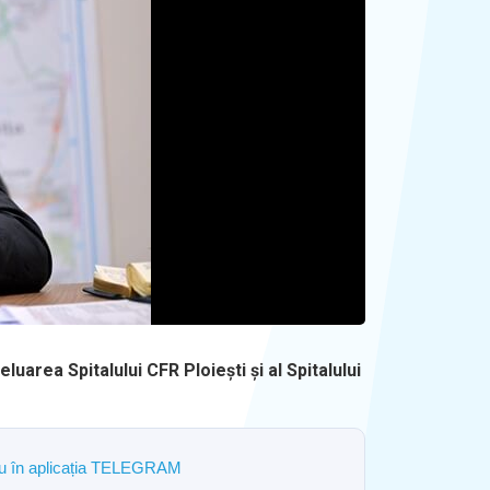
uarea Spitalului CFR Ploiești și al Spitalului
ostru în aplicația TELEGRAM