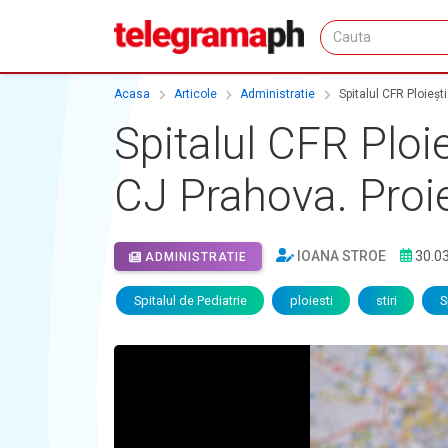
Acasa
Articole
Administratie
Spitalul CFR Ploiești
Spitalul CFR Ploie
CJ Prahova. Proiec
IOANA STROE
30.0
ADMINISTRATIE
Spitalul de Pediatrie
ploiesti
stiri
S