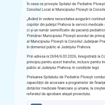
În ceea ce privește Spitalul de Pediatrie Ploieșt
Consiliul Local al Municipiului Ploieşti la Consi
„Având în vedere necesitatea asigurării continuităț
copiilor din județul Prahova la servicii medicale
ci și un număr semnificativ de pacienți pediatrici 
Primăriei Municipiului Ploiești acordul de princi
al Municipiului Ploieşti la Consiliul Judeţean Pr
în domeniul public al Județului Prahova.
Prin adresa nr.2694/6.03.2026, înregistrată la C
principiu pentru acest transfer, inclusiv pentru t
public al Județului Prahova, în condițiile legii.
Preluarea Spitalului de Pediatrie Ploiești conduc
capacității de accesare a programelor de finanțar
dotărilor medicale financiare și umane, la creșter
referatul de aprobare atașat proiectului.