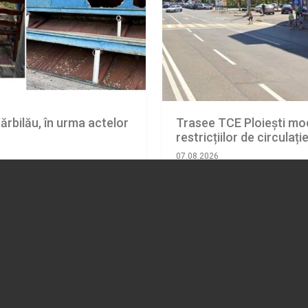
ărbilău, în urma actelor
Trasee TCE Ploiești mod
restricțiilor de circulaț
07.08.2026
ADMINISTRATIE