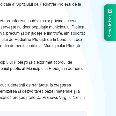
icale al Spitalului de Pediatrie Ploieşti de la
Newsletter
udețean, interesul public major privind accesul
eservește nu doar populația municipiului Ploiești,
ova, precum și din județele limitrofe, am solicitat
ului de Pediatrie Ploieşti de la Consiliul Local
re din domeniul public al Municipiului Ploiești
ipiului Ploiești și-a exprimat acordul de
eniul public al Municipiului Ploiești în domeniul
țeaua județeană de sănătate, la creșterea
dernizarea și dezvoltarea bazei materiale și a
 explică președintele CJ Prahova, Virgiliu Nanu, în