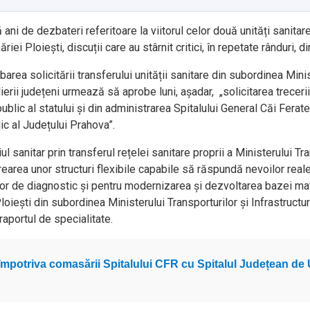
ni de dezbateri referitoare la viitorul celor două unități sanitare
riei Ploiești, discuții care au stârnit critici, în repetate rânduri, d
area solicitării transferului unității sanitare din subordinea Minist
rii județeni urmează să aprobe luni, așadar, „solicitarea trecerii 
blic al statului și din administrarea Spitalului General Căi Ferate
lic al Județului Prahova”.
anitar prin transferul rețelei sanitare proprii a Ministerului Trans
rearea unor structuri flexibile capabile să răspundă nevoilor reale
ilor de diagnostic și pentru modernizarea și dezvoltarea bazei mat
oiești din subordinea Ministerului Transporturilor și Infrastructu
raportul de specialitate.
ne împotriva comasării Spitalului CFR cu Spitalul Județean de