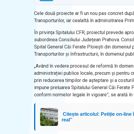
Cele două proiecte ar fi un nou pas concret după a
Transporturilor, iar cealaltă în administrarea Primă
În privința Spitalului CFR, proiectul prevede aprob
subordinea Consiliului Județean Prahova. Consilie
Spital General Căi Ferate Ploieşti din domeniul pu
Transporturilor și Infrastructurii, în domeniul pub
„Având în vedere procesul de reformă în domeniul s
administrației publice locale, precum și pentru c
prin reducerea timpilor de așteptare și a costur
impune preluarea Spitalului General Căi Ferate Pl
conform normelor legale în vigoare”, se arată în 
Citește articolul: Petiție on-li
real”