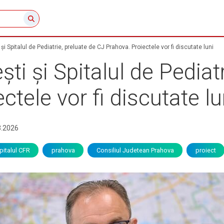
 și Spitalul de Pediatrie, preluate de CJ Prahova. Proiectele vor fi discutate luni
ști și Spitalul de Pediat
tele vor fi discutate lu
3.2026
pitalul CFR
prahova
Consiliul Judetean Prahova
proiect