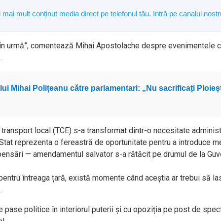
și mai mult conținut media direct pe telefonul tău. Intră pe canalul n
 în urmă”, comentează Mihai Apostolache despre evenimentele ca
.
lui Mihai Polițeanu către parlamentari: „Nu sacrificați Ploieș
transport local (TCE) s-a transformat dintr-o necesitate administra
e Stat reprezenta o fereastră de oportunitate pentru a introduce
ompensări — amendamentul salvator s-a rătăcit pe drumul de la Guv
pentru întreaga țară, există momente când aceștia ar trebui să la
.
de pase politice în interiorul puterii și cu opoziția pe post de sp