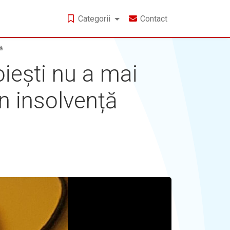
Categorii
Contact
ță
oiești nu a mai
în insolvență