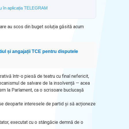
ostru în aplicația TELEGRAM
re au scos din buget soluția găsită acum
tiul și angajații TCE pentru disputele
tivă într-o piesă de teatru cu final nefericit,
 mecanismul de salvare de la insolvență — acea
ern la Parlament, ca o scrisoare buclucașă
se deoparte interesele de partid și să acționeze
ectator, executat cu o stângăcie demnă de o