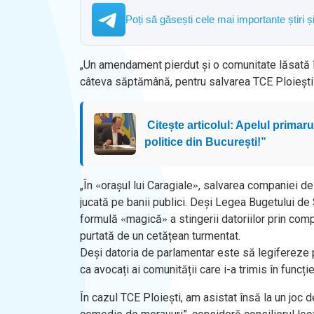
Poți să găsești cele mai importante știri 
„Un amendament pierdut și o comunitate lăsată
câteva săptămână, pentru salvarea TCE Ploiești
Citește articolul: Apelul primaru
politice din București!”
„​În
orașul lui Caragiale
, salvarea companiei de 
«
»
jucată pe banii publici. ​Deși Legea Bugetului d
formulă
magică
a stingerii datoriilor prin c
«
»
purtată de un cetățean turmentat.
Deși datoria de parlamentar este să legifereze 
ca avocați ai comunității care i-a trimis în funcție
În cazul TCE Ploiești, am asistat însă la un joc 