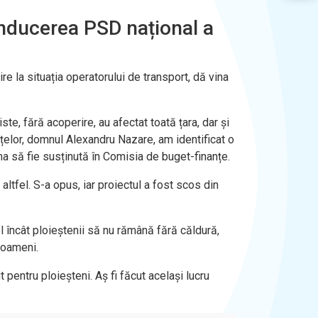
onducerea PSD național a
e la situația operatorului de transport, dă vina
e, fără acoperire, au afectat toată țara, dar și
anțelor, domnul Alexandru Nazare, am identificat o
a să fie susținută în Comisia de buget-finanțe.
ltfel. S-a opus, iar proiectul a fost scos din
 încât ploieștenii să nu rămână fără căldură,
 oameni.
 pentru ploieșteni. Aș fi făcut același lucru