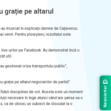
 grație pe altarul
s-au încurcat în explicații demne de Cațavencu
ai venit. Pentru ploieșteni, rezultatul este
 a live-urilor pe Facebook. Au demonstrat încă o
ât util.
u gestionat criza transportului public”,
grație pe altarul negocierilor de partid”.
Newsletter
 fideli disciplinei de vot. ​Acesta este un moment
luții necesare în lege atunci când are șansa sa o
, ca de obicei, un subiect de discutat la o