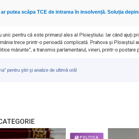
 ar putea scăpa TCE de intrarea în insolvență. Soluția depi
i: pentru că este primarul ales al Ploieștiului. Iar când ajuți prim
ânia trece printr-o perioadă complicată. Prahova și Ploieștiul au
politice mărunte”, a transmis parlamentarul, vineri, printr-o posta
pentru ştiri şi analize de ultimă oră!
 CATEGORIE
POLITICA