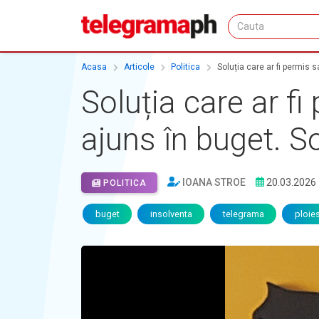
Acasa
Articole
Politica
Soluția care ar fi permis 
Soluția care ar f
ajuns în buget. So
IOANA STROE
20.03.2026
POLITICA
buget
insolventa
telegrama
ploies