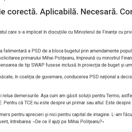
ie corectă. Aplicabilă. Necesară. C
care s-a implicat în discuțiile cu Ministerul de Finanțe cu privir
tica falimentară a PSD de a bloca bugetul prin amendamente populist
a solicitarea primarului Mihai Polițeanu, împreună cu ministrul Fin
pensarea de tip SWAP fusese inclusă în proiecția de buget și urm
păcate, în coaliția de guvernare, conducerea PSD național a decis a
relua demersurile. Așa cum am găsit soluții pentru Termo, astfel
E. Pentru că TCE nu este despre un primar sau altul. Este despre
mers pentru aprecieri și nici pentru capital de imagine. L-am făcut
cvent, întrebarea:
De ce îl ajuți pe Mihai Polițeanu?
«
»