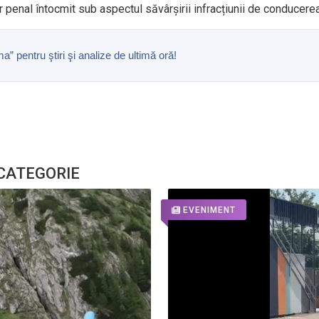
ar penal întocmit sub aspectul săvârșirii infracțiunii de conducerea
pentru ştiri şi analize de ultimă oră!
 CATEGORIE
EVENIMENT