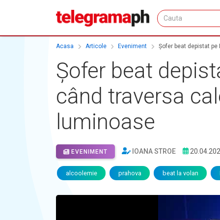
Acasa
Articole
Eveniment
Șofer beat depistat pe 
Șofer beat depista
când traversa cal
luminoase
IOANA STROE
20.04.20
EVENIMENT
alcoolemie
prahova
beat la volan