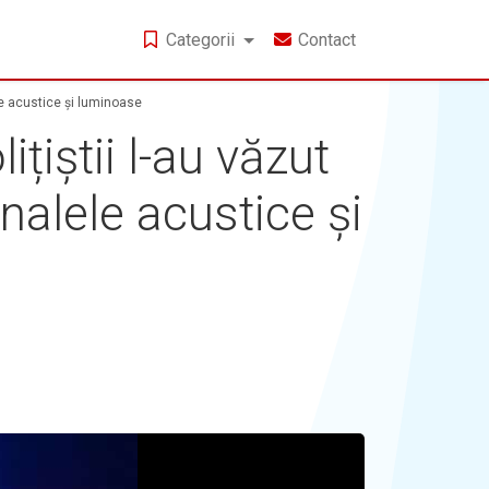
Categorii
Contact
le acustice și luminoase
țiștii l-au văzut
nalele acustice și