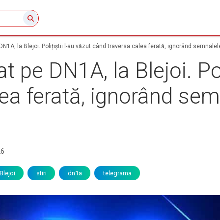
DN1A, la Blejoi. Polițiștii l-au văzut când traversa calea ferată, ignorând semnale
t pe DN1A, la Blejoi. Poli
ea ferată, ignorând sem
26
Blejoi
stiri
dn1a
telegrama