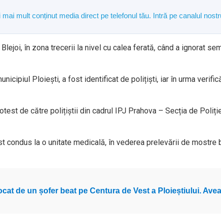
și mai mult conținut media direct pe telefonul tău. Intră pe canalul n
 Blejoi, în zona trecerii la nivel cu calea ferată, când a ignorat 
nicipiul Ploiești, a fost identificat de polițiști, iar în urma veri
test de către polițiștii din cadrul IPJ Prahova – Secția de Poliție
ost condus la o unitate medicală, în vederea prelevării de mostre
ocat de un șofer beat pe Centura de Vest a Ploieștiului. Ave