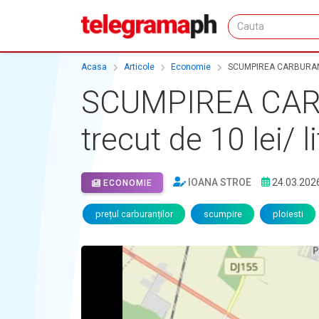
Acasa
Articole
Economie
SCUMPIREA CARBURANȚILOR
SCUMPIREA CARB
trecut de 10 lei/ l
IOANA STROE
24.03.202
ECONOMIE
prețul carburanților
scumpire
ploiesti