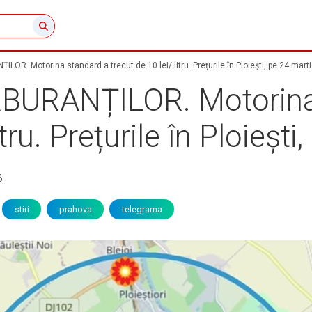
. Motorina standard a trecut de 10 lei/ litru. Prețurile în Ploiești, pe 24 marti
URANȚILOR. Motorina 
itru. Prețurile în Ploieșt
6
stiri
prahova
telegrama