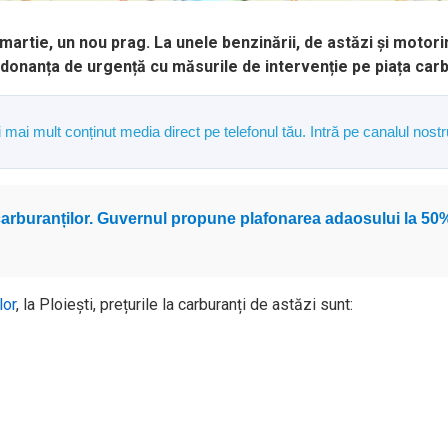
martie, un nou prag. La unele benzinării, de astăzi și motorin
onanța de urgență cu măsurile de intervenție pe piața carbu
și mai mult conținut media direct pe telefonul tău. Intră pe canalul n
a carburanților. Guvernul propune plafonarea adaosului la 50%
lor
, la Ploiești, prețurile la carburanți de astăzi sunt: