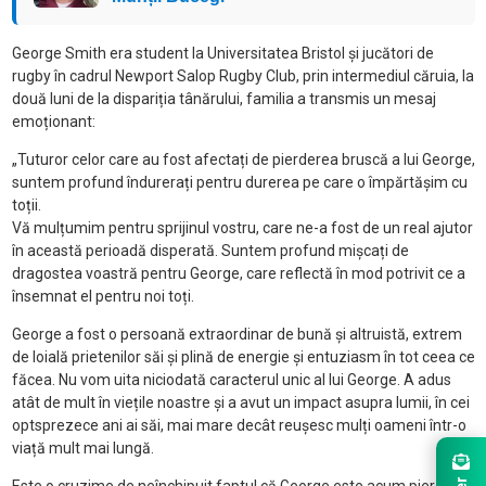
George Smith era student la Universitatea Bristol și jucători de
rugby în cadrul Newport Salop Rugby Club, prin intermediul căruia, la
două luni de la dispariția tânărului, familia a transmis un mesaj
emoționant:
„Tuturor celor care au fost afectați de pierderea bruscă a lui George,
suntem profund îndurerați pentru durerea pe care o împărtășim cu
toții.
Vă mulțumim pentru sprijinul vostru, care ne-a fost de un real ajutor
în această perioadă disperată. Suntem profund mișcați de
dragostea voastră pentru George, care reflectă în mod potrivit ce a
însemnat el pentru noi toți.
George a fost o persoană extraordinar de bună și altruistă, extrem
de loială prietenilor săi și plină de energie și entuziasm în tot ceea ce
făcea. Nu vom uita niciodată caracterul unic al lui George. A adus
atât de mult în viețile noastre și a avut un impact asupra lumii, în cei
optsprezece ani ai săi, mai mare decât reușesc mulți oameni într-o
viață mult mai lungă.