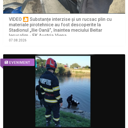
VIDEO 🎦 Substanțe interzise și un rucsac plin cu
materiale pirotehnice au fost descoperite la
Stadionul „Ilie Oană”, înaintea meciului Beitar
Ierusalim - FK Austria Viena
07.08.2026
EVENIMENT