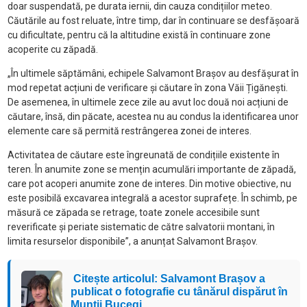
doar suspendată, pe durata iernii, din cauza condițiilor meteo.
Căutările au fost reluate, între timp, dar în continuare se desfășoară
cu dificultate, pentru că la altitudine există în continuare zone
acoperite cu zăpadă.
„În ultimele săptămâni, echipele Salvamont Brașov au desfășurat în
mod repetat acțiuni de verificare și căutare în zona Văii Țigănești.
De asemenea, în ultimele zece zile au avut loc două noi acțiuni de
căutare, însă, din păcate, acestea nu au condus la identificarea unor
elemente care să permită restrângerea zonei de interes.
Activitatea de căutare este îngreunată de condițiile existente în
teren. În anumite zone se mențin acumulări importante de zăpadă,
care pot acoperi anumite zone de interes. Din motive obiective, nu
este posibilă excavarea integrală a acestor suprafețe. În schimb, pe
măsură ce zăpada se retrage, toate zonele accesibile sunt
reverificate și periate sistematic de către salvatorii montani, în
limita resurselor disponibile”, a anunțat Salvamont Brașov.
Citește articolul: Salvamont Brașov a
publicat o fotografie cu tânărul dispărut în
Munții Bucegi