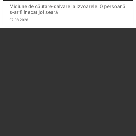
Misiune de căutare-salvare la Izvoarele. O persoană
s-ar fi înecat joi seară
07.08.2026
EVENIMENT
O femeie din Blejoi a dispărut în urmă cu aproape
două săptâmăni
06.08.2026