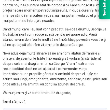
Newsletter
Este o cruzime de neînchipuit faptul că George este acum pierdut
pentru noi, însă suntem atât de norocoși că l-am cunoscut și vom
prețui fiecare moment petrecut împreună, în ciuda durerii și tristeții
imense că nu îl mai putem vedea, nu mai putem vorbi cu el și nu îl
mai putem ține în brațele noastre.
Când munții care l-au luat vor fi pregătiți să-i dea drumul, George va
fi găsit, iar noi îl vom aduce acasă pentru a-i spune adio. Până
atunci, ne-am dori foarte mult să ne împărtășiți poveștile voastre și
să ne ajutați să păstrăm vii amintirile despre George.
Ne-a adus deja multă alinare să ne amintim, alături de familie și
prieteni, de aventurile trăite împreună și să vorbim (și să râdem)
despre cele mai dragi amintiri cu George. V-am fi extrem de
recunoscători dacă ne-ați ajuta să-i comemorăm viața
împărtășindu-ne propriile gânduri și amintiri despre el — fie ele
scurte sau lungi, emoționante, amuzante, serioase, năstrușnice sau
orice altceva vă amintiți ori doriți să spuneți despre el.
Vă mulțumim și vă trimitem multă dragoste,
familia Smyth”