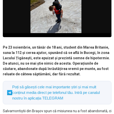
Pe 23 noiembrie, un tânăr de 18 ani, student din Marea Britanie,
suna la 112 și cerea ajutor, spunând că se află în Bucegi, în zona
Lacului Țigănești, este epuizat și prezintă semne de hipotermie.
De atunci, nu se mai știe nimic de acesta. Operațiunile de
căutare, abandonate după înrăutățirea vremii pe munte, au fost
reluate de câteva săptămâni, dar fără rezultat.
Poți să găsești cele mai importante știri și mai mult
conținut media direct pe telefonul tău. Intră pe canalul
nostru în aplicația TELEGRAM
Salvamontiștii din Brașov spun că misiunea nu a fost abandonată, ci