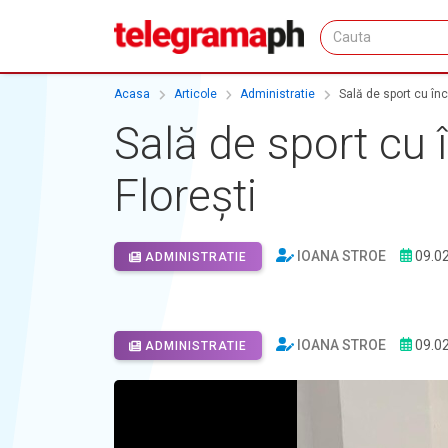
Acasa
Articole
Administratie
Sală de sport cu încă
Sală de sport cu î
Florești
IOANA STROE
09.0
ADMINISTRATIE
IOANA STROE
09.0
ADMINISTRATIE