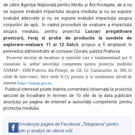
de către
Agenția Națională pentru Mediu și Arii Protejate
,
de a nu
se supune evaluării impactului asupra mediului și nu se supune
evaluării adecvate și nu se supune evaluării impactului asupra
corpurilor de apă
,
în cadrul procedurii de evaluare a impactului
asupra mediului, pentru proiectul
Lucrari pregatitoare
provizorii, foraj si probe de productie la sondele de
explorare-evaluare 11 si 12 Salcii
, propus a fi amplasat în
perimetrul administrativ al comunei Ciorani, judetul Prahova.
Proiectul deciziei de încadrare și motivele care o fundamentează pot fi
consultate la sediul autorității competente pentru protecția mediului
ANMAP – DJM Prahova, din Ploiești, str. Gh. Gr. Cantacuzino, nr. 306, în
zilele de luni-vineri, între orele 9-13, precum și la următoarea adresă de
internet
https://anmap.gov.ro
,
Publicul interesat poate înainta comentarii/observații la proiectul
deciziei de încadrare în termen de 10 zile de la data publicării
anunțului pe pagina de internet a autorității competente pentru
protecția mediului.
Urmăreşte pagina de Facebook „Telegrama” pentru
ştiri şi analize de ultimă oră!