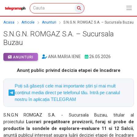
Acasa
Articole
Anunturi
S.N.G.N. ROMGAZ S.A. – Sucursala Buzau
S.N.G.N. ROMGAZ S.A. – Sucursala
Buzau
ANA MARIA IENE
26.05.2026
ANUNTURI
Anunț public privind decizia etapei de încadrare
Poți să găsești cele mai importante știri și mai mult
conținut media direct pe telefonul tău. Intră pe canalul
nostru în aplicația TELEGRAM
S.N.G.N ROMGAZ S.A. - Sucursala Buzau, titular al
proiectului
Lucrari pregatitoare provizorii, foraj si probe de
productie la sondele de explorare-evaluare 11 si 12 Salcii
,
anunță publicul interesat asupra luării deciziei etapei de încadrare