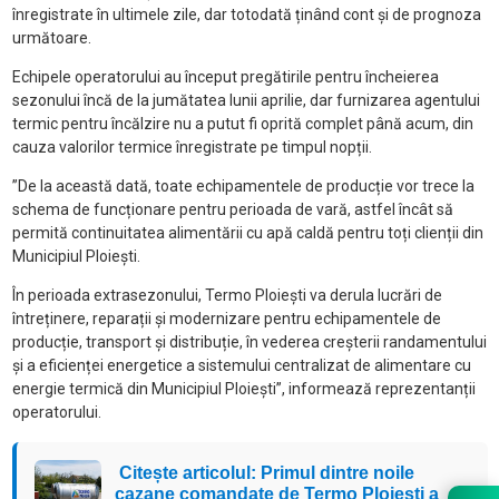
înregistrate în ultimele zile, dar totodată ținând cont și de prognoza
următoare.
Echipele operatorului au început pregătirile pentru încheierea
sezonului încă de la jumătatea lunii aprilie, dar furnizarea agentului
termic pentru încălzire nu a putut fi oprită complet până acum, din
cauza valorilor termice înregistrate pe timpul nopții.
”De la această dată, toate echipamentele de producție vor trece la
schema de funcționare pentru perioada de vară, astfel încât să
permită continuitatea alimentării cu apă caldă pentru toți clienții din
Municipiul Ploiești.
În perioada extrasezonului, Termo Ploiești va derula lucrări de
întreținere, reparații și modernizare pentru echipamentele de
producție, transport și distribuție, în vederea creșterii randamentului
și a eficienței energetice a sistemului centralizat de alimentare cu
energie termică din Municipiul Ploiești”, informează reprezentanții
operatorului.
Citește articolul: Primul dintre noile
cazane comandate de Termo Ploiești a