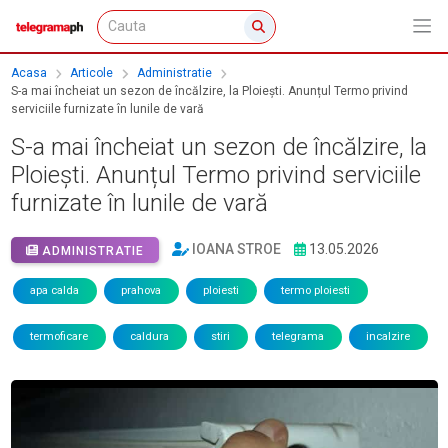
Acasa
Articole
Administratie
S-a mai încheiat un sezon de încălzire, la Ploiești. Anunțul Termo privind
serviciile furnizate în lunile de vară
S-a mai încheiat un sezon de încălzire, la
Ploiești. Anunțul Termo privind serviciile
furnizate în lunile de vară
IOANA STROE
13.05.2026
ADMINISTRATIE
apa calda
prahova
ploiesti
termo ploiesti
termoficare
caldura
stiri
telegrama
incalzire