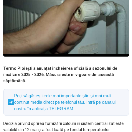
Termo Ploiești a anunțat încheierea oficială a sezonului de
încălzire 2025 - 2026. Măsura este în vigoare din această
săptămână.
Poți să găsești cele mai importante știri și mai mult
conținut media direct pe telefonul tău. Intră pe canalul
nostru în aplicația TELEGRAM
Decizia privind oprirea furnizării căldurii în sistem centralizat este
valabilă din 12 mai și a fost luată pe fondul temperaturilor