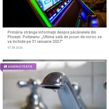
Primăria strânge informații despre păcănelele din
Ploiești. Polițeanu: „Ultima sală de jocuri de noroc se
va închide pe 31 ianuarie 2027”
07.08.2026
ADMINISTRATIE