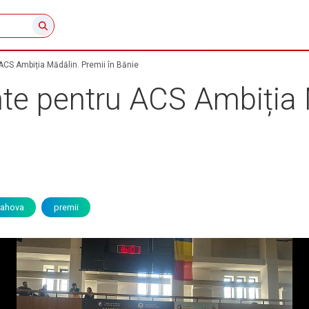
ACS Ambiția Mădălin. Premii în Bănie
nte pentru ACS Ambiția 
rahova
premii