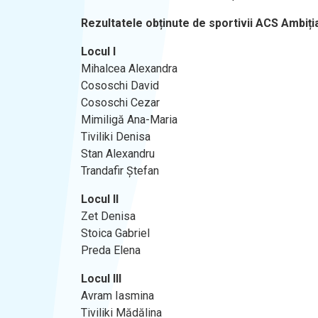
Rezultatele obținute de sportivii ACS Ambiți
Locul I
Mihalcea Alexandra
Cososchi David
Cososchi Cezar
Mimiligă Ana-Maria
Tiviliki Denisa
Stan Alexandru
Trandafir Ștefan
Locul II
Zet Denisa
Stoica Gabriel
Preda Elena
Locul III
Avram Iasmina
Tiviliki Mădălina