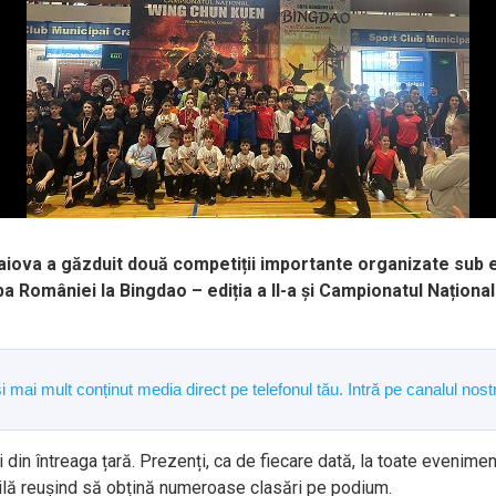
Craiova a găzduit două competiții importante organizate su
a României la Bingdao – ediția a II-a și Campionatul Naționa
și mai mult conținut media direct pe telefonul tău. Intră pe canalul n
 din întreaga țară. Prezenți, ca de fiecare dată, la toate evenimen
lă reușind să obțină numeroase clasări pe podium.