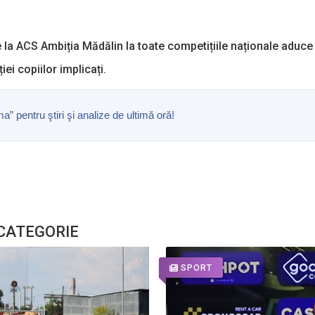
a ACS Ambiția Mădălin la toate competițiile naționale aduce rea
iei copiilor implicați.
pentru ştiri şi analize de ultimă oră!
 CATEGORIE
SPORT