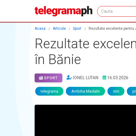
Acasa
Articole
Sport
Rezultate excelente pentru 
Rezultate excele
în Bănie
IONEL LUTAN
16.03.2026
SPORT
telegrama
Ambitia Madalin
stiri
p