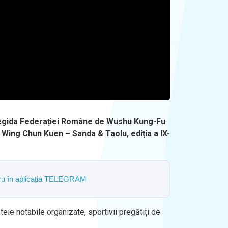
b egida Federației Române de Wushu Kung-Fu
l Wing Chun Kuen – Sanda & Taolu, ediția a IX-
ostru în aplicația TELEGRAM
tele notabile organizate, sportivii pregătiți de