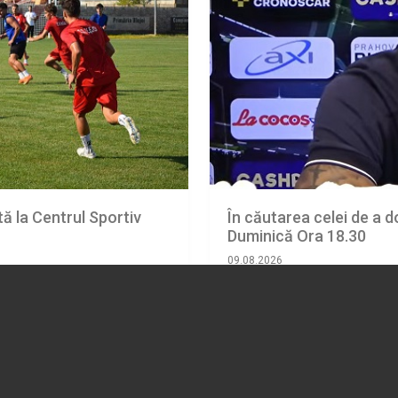
ă la Centrul Sportiv
În căutarea celei de a do
Duminică Ora 18.30
09.08.2026
SPORT